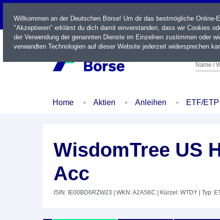
LIVE
Willkommen an der Deutschen Börse! Um dir das bestmögliche Online-Erl
"Akzeptieren" erklärst du dich damit einverstanden, dass wir Cookies o
der Verwendung der genannten Dienste im Einzelnen zustimmen oder wid
verwandten Technologien auf dieser Website jederzeit widersprechen kan
Name / W
Home
Aktien
Anleihen
ETF/ETP
WisdomTree US H
Acc
ISIN: IE00BD6RZW23
| WKN: A2AS6C
| Kürzel: WTDY
| Typ: E