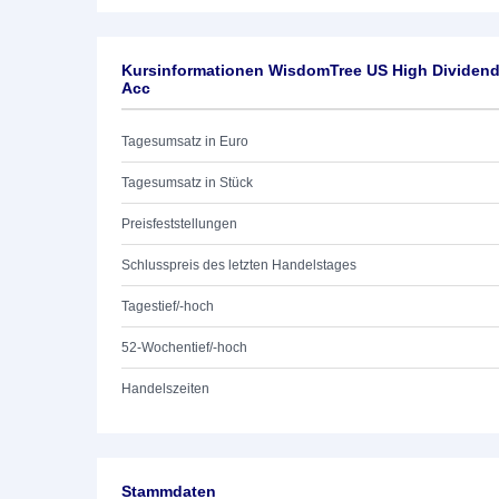
Kursinformationen WisdomTree US High Dividen
Acc
Tagesumsatz in Euro
Tagesumsatz in Stück
Preisfeststellungen
Schlusspreis des letzten Handelstages
Tagestief/-hoch
52-Wochentief/-hoch
Handelszeiten
Stammdaten