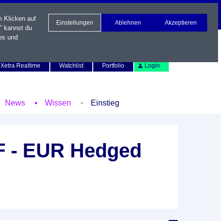
m Klicken auf
Einstellungen
Ablehnen
Akzeptieren
" kannst du
es und
Newsletter
Kontakt
English
Xetra Realtime
Watchlist
Portfolio
Login
News
Wissen
Einstieg
F - EUR Hedged