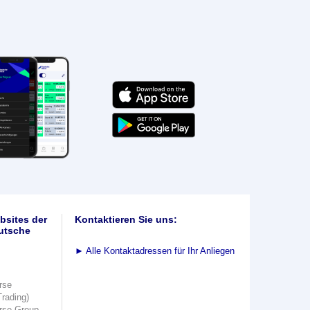
bsites der
Kontaktieren Sie uns:
utsche
►
Alle Kontaktadressen für Ihr Anliegen
rse
Trading)
rse Group