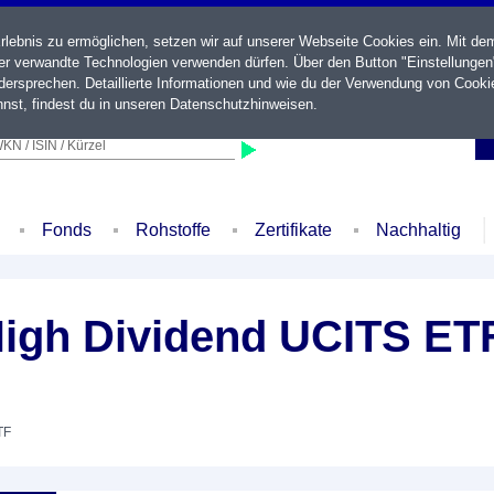
ebnis zu ermöglichen, setzen wir auf unserer Webseite Cookies ein. Mit de
der verwandte Technologien verwenden dürfen. Über den Button "Einstellungen
ersprechen. Detaillierte Informationen und wie du der Verwendung von Cooki
nst, findest du in unseren
Datenschutzhinweisen
.
KN / ISIN / Kürzel
Fonds
Rohstoffe
Zertifikate
Nachhaltig
igh Dividend UCITS ET
TF