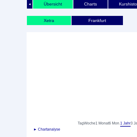
Übersicht
Charts
Kurshisto
◄
Xetra
Frankfurt
Tag
Woche
1 Monat
6 Mon.
1 Jahr
3 J
► Chartanalyse