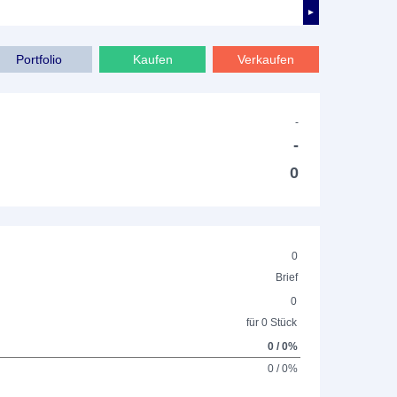
►
Portfolio
Kaufen
Verkaufen
-
-
0
0
Brief
0
für 0 Stück
0 / 0%
0 / 0%