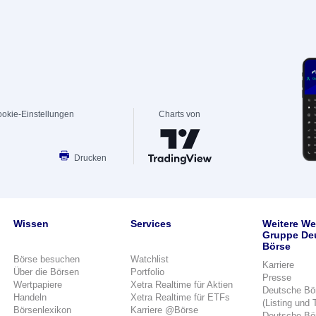
okie-Einstellungen
Charts von
Drucken
Wissen
Services
Weitere We
Gruppe De
Börse
Börse besuchen
Watchlist
Karriere
Über die Börsen
Portfolio
Presse
Wertpapiere
Xetra Realtime für Aktien
Deutsche Bö
Handeln
Xetra Realtime für ETFs
(Listing und 
Börsenlexikon
Karriere @Börse
Deutsche Bö