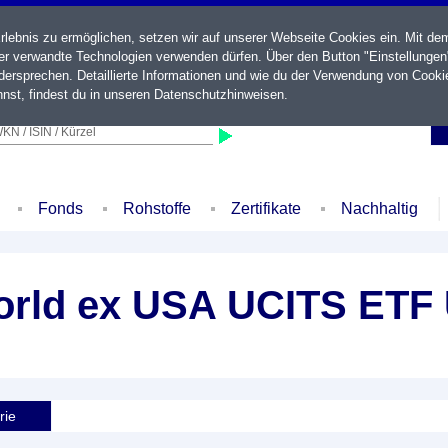
ebnis zu ermöglichen, setzen wir auf unserer Webseite Cookies ein. Mit de
der verwandte Technologien verwenden dürfen. Über den Button "Einstellungen
ersprechen. Detaillierte Informationen und wie du der Verwendung von Cooki
nst, findest du in unseren
Datenschutzhinweisen
.
KN / ISIN / Kürzel
Fonds
Rohstoffe
Zertifikate
Nachhaltig
rld ex USA UCITS ETF
rie