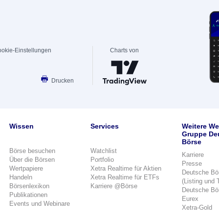
okie-Einstellungen
Charts von
Drucken
Wissen
Services
Weitere We
Gruppe De
Börse
Börse besuchen
Watchlist
Karriere
Über die Börsen
Portfolio
Presse
Wertpapiere
Xetra Realtime für Aktien
Deutsche Bö
Handeln
Xetra Realtime für ETFs
(Listing und 
Börsenlexikon
Karriere @Börse
Deutsche Bö
Publikationen
Eurex
Events und Webinare
Xetra-Gold