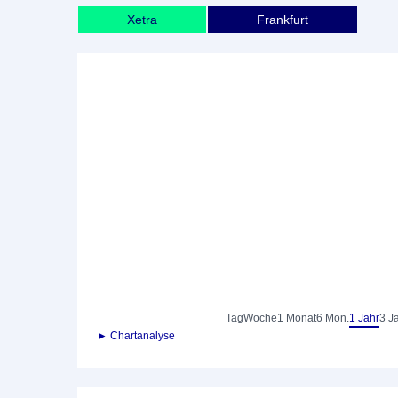
Xetra
Frankfurt
Tag
Woche
1 Monat
6 Mon.
1 Jahr
3 J
► Chartanalyse