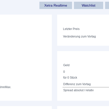
Xetra Realtime
Watchlist
Letzter Preis
Veränderung zum Vortag
Geld
0
für 0 Stück
Differenz zum Vortag
ahre
Max.
Spread absolut / relativ