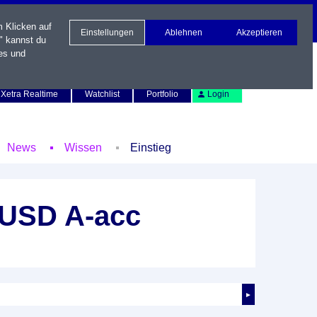
m Klicken auf
Einstellungen
Ablehnen
Akzeptieren
" kannst du
es und
Newsletter
Kontakt
English
Xetra Realtime
Watchlist
Portfolio
Login
News
Wissen
Einstieg
 USD A-acc
►