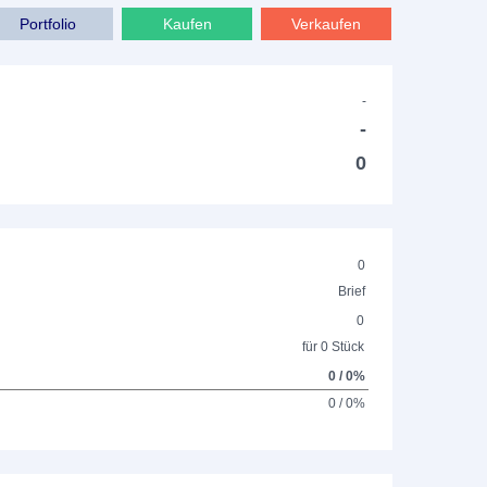
Portfolio
Kaufen
Verkaufen
-
-
0
0
Brief
0
für 0 Stück
0 / 0%
0 / 0%