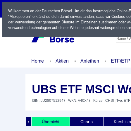
LIVE
Willkommen an der Deutschen Börse! Um dir das bestmögliche Online-Erl
"Akzeptieren" erklärst du dich damit einverstanden, dass wir Cookies o
der Verwendung der genannten Dienste im Einzelnen zustimmen oder wid
verwandten Technologien auf dieser Website jederzeit widersprechen kan
Name / W
Home
Aktien
Anleihen
ETF/ETP
UBS ETF MSCI Wo
ISIN: LU2807512947
| WKN: A40X48
| Kürzel: CHSI
| Typ: ETF
Übersicht
Charts
Kurshisto
◄