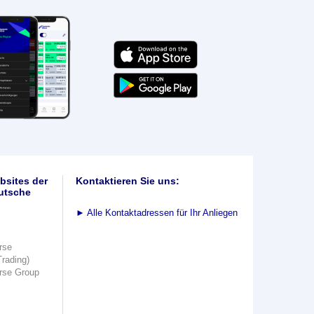
bsites der
Kontaktieren Sie uns:
utsche
►
Alle Kontaktadressen für Ihr Anliegen
rse
Trading)
rse Group