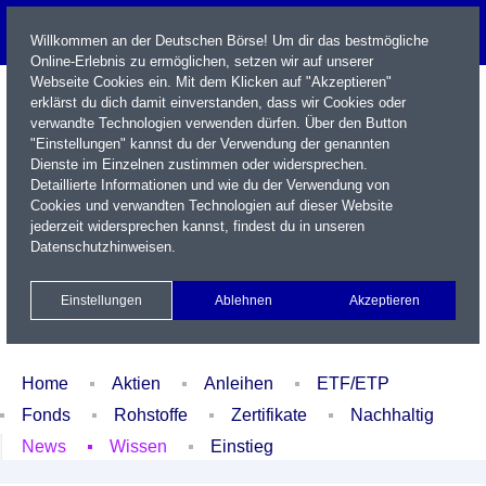
Willkommen an der Deutschen Börse! Um dir das bestmögliche
Online-Erlebnis zu ermöglichen, setzen wir auf unserer
Webseite Cookies ein. Mit dem Klicken auf "Akzeptieren"
erklärst du dich damit einverstanden, dass wir Cookies oder
verwandte Technologien verwenden dürfen. Über den Button
"Einstellungen" kannst du der Verwendung der genannten
Dienste im Einzelnen zustimmen oder widersprechen.
Detaillierte Informationen und wie du der Verwendung von
Cookies und verwandten Technologien auf dieser Website
Name / WKN / ISIN / Kürzel
jederzeit widersprechen kannst, findest du in unseren
Datenschutzhinweisen
.
Newsletter
Kontakt
English
Einstellungen
Ablehnen
Akzeptieren
Xetra Realtime
Watchlist
Portfolio
Login
Home
Aktien
Anleihen
ETF/ETP
Fonds
Rohstoffe
Zertifikate
Nachhaltig
News
Wissen
Einstieg