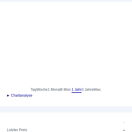
Tag
Woche
1 Monat
6 Mon.
1 Jahr
3 Jahre
Max.
► Chartanalyse
-
-
Letzter Preis