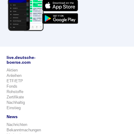
live.deutsche-
boerse.com
Aktien
Anleihen
ETF/ETP
Fonds
Rohstoffe
Zertifikate
Nachhaltig
Einstieg
News
Nachrichten
Bekanntmachungen