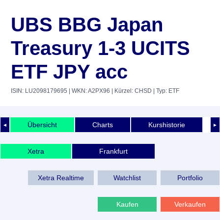
UBS BBG Japan
Treasury 1-3 UCITS
ETF JPY acc
ISIN: LU2098179695
| WKN: A2PX96
| Kürzel: CHSD
| Typ: ETF
Übersicht
Charts
Kurshistorie
◄
►
Xetra
Frankfurt
Xetra Realtime
Watchlist
Portfolio
Kaufen
Verkaufen