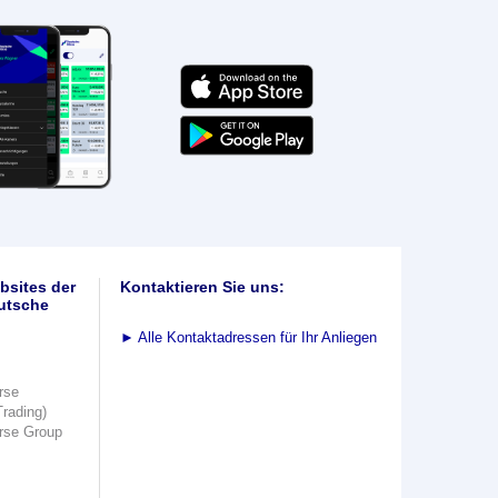
bsites der
Kontaktieren Sie uns:
utsche
►
Alle Kontaktadressen für Ihr Anliegen
rse
Trading)
rse Group