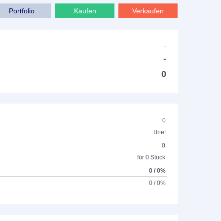
Portfolio
Kaufen
Verkaufen
-
-
0
0
Brief
0
für 0 Stück
0 / 0%
0 / 0%