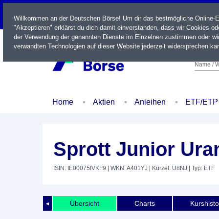
LIVE
Willkommen an der Deutschen Börse! Um dir das bestmögliche Online-Erl
"Akzeptieren" erklärst du dich damit einverstanden, dass wir Cookies o
der Verwendung der genannten Dienste im Einzelnen zustimmen oder wid
verwandten Technologien auf dieser Website jederzeit widersprechen kan
Name / W
Home
Aktien
Anleihen
ETF/ETP
Sprott Junior Ur
ISIN: IE00075IVKF9
| WKN: A401YJ
| Kürzel: U8NJ
| Typ: ETF
Übersicht
Charts
Kurshisto
◄