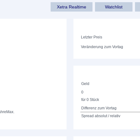
Xetra Realtime
Watchlist
Letzter Preis
Veränderung zum Vortag
Geld
0
für 0 Stück
Differenz zum Vortag
ahre
Max.
Spread absolut / relativ