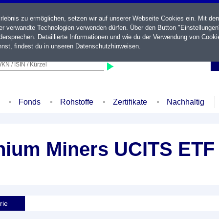
ebnis zu ermöglichen, setzen wir auf unserer Webseite Cookies ein. Mit de
der verwandte Technologien verwenden dürfen. Über den Button "Einstellungen
ersprechen. Detaillierte Informationen und wie du der Verwendung von Cooki
nst, findest du in unseren
Datenschutzhinweisen
.
KN / ISIN / Kürzel
Fonds
Rohstoffe
Zertifikate
Nachhaltig
anium Miners UCITS ETF
rie