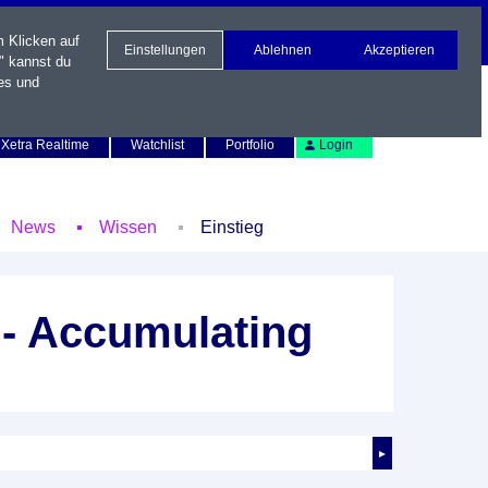
m Klicken auf
Einstellungen
Ablehnen
Akzeptieren
" kannst du
es und
Newsletter
Kontakt
English
Xetra Realtime
Watchlist
Portfolio
Login
News
Wissen
Einstieg
 - Accumulating
►