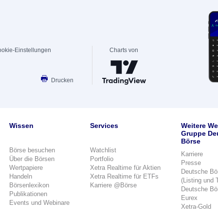
okie-Einstellungen
Charts von
Drucken
Wissen
Services
Weitere We
Gruppe De
Börse
Börse besuchen
Watchlist
Karriere
Über die Börsen
Portfolio
Presse
Wertpapiere
Xetra Realtime für Aktien
Deutsche Bö
Handeln
Xetra Realtime für ETFs
(Listing und 
Börsenlexikon
Karriere @Börse
Deutsche Bö
Publikationen
Eurex
Events und Webinare
Xetra-Gold