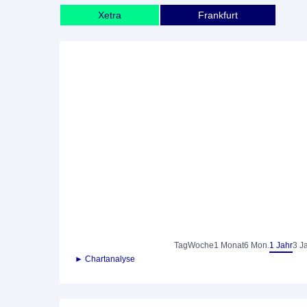
Xetra
Frankfurt
Tag
Woche
1 Monat
6 Mon.
1 Jahr
3 J
► Chartanalyse