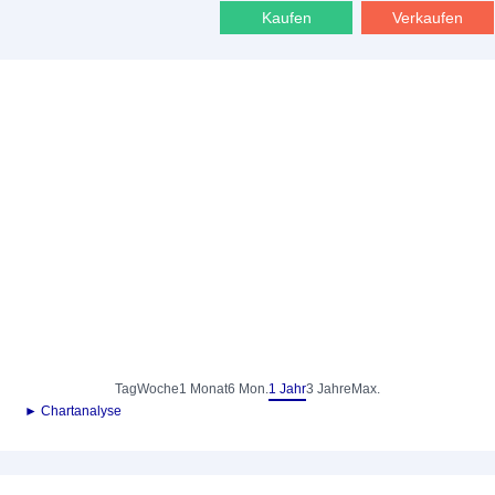
Kaufen
Verkaufen
Tag
Woche
1 Monat
6 Mon.
1 Jahr
3 Jahre
Max.
► Chartanalyse