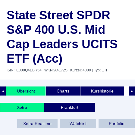
State Street SPDR
S&P 400 U.S. Mid
Cap Leaders UCITS
ETF (Acc)
ISIN: IE000Q4EBR54
| WKN: A417ZS
| Kürzel: 400X
| Typ: ETF
Übersicht
Charts
Kurshistorie
◄
►
Xetra
Frankfurt
Xetra Realtime
Watchlist
Portfolio