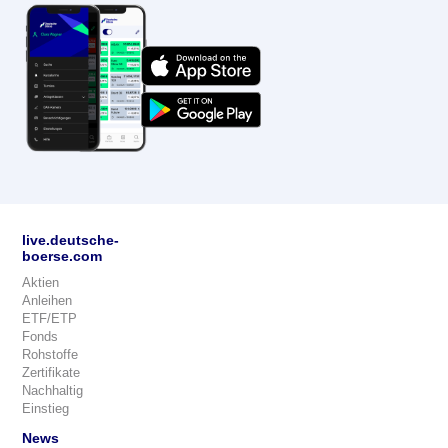
live.deutsche-
boerse.com
Aktien
Anleihen
ETF/ETP
Fonds
Rohstoffe
Zertifikate
Nachhaltig
Einstieg
News