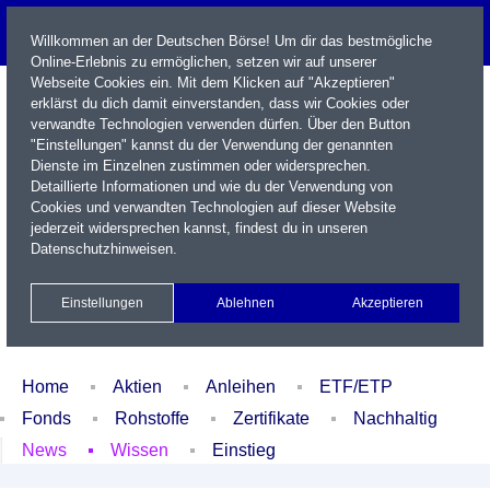
Willkommen an der Deutschen Börse! Um dir das bestmögliche
Online-Erlebnis zu ermöglichen, setzen wir auf unserer
Webseite Cookies ein. Mit dem Klicken auf "Akzeptieren"
erklärst du dich damit einverstanden, dass wir Cookies oder
verwandte Technologien verwenden dürfen. Über den Button
"Einstellungen" kannst du der Verwendung der genannten
Dienste im Einzelnen zustimmen oder widersprechen.
Detaillierte Informationen und wie du der Verwendung von
Cookies und verwandten Technologien auf dieser Website
Name / WKN / ISIN / Kürzel
jederzeit widersprechen kannst, findest du in unseren
Datenschutzhinweisen
.
Newsletter
Kontakt
English
Einstellungen
Ablehnen
Akzeptieren
Xetra Realtime
Watchlist
Portfolio
Login
Home
Aktien
Anleihen
ETF/ETP
Fonds
Rohstoffe
Zertifikate
Nachhaltig
News
Wissen
Einstieg