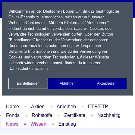
Willkommen an der Deutschen Börse! Um dir das bestmögliche
Online-Erlebnis zu ermöglichen, setzen wir auf unserer
Webseite Cookies ein. Mit dem Klicken auf "Akzeptieren"
erklärst du dich damit einverstanden, dass wir Cookies oder
verwandte Technologien verwenden dürfen. Über den Button
"Einstellungen" kannst du der Verwendung der genannten
Dienste im Einzelnen zustimmen oder widersprechen.
Detaillierte Informationen und wie du der Verwendung von
Cookies und verwandten Technologien auf dieser Website
Name / WKN / ISIN / Kürzel
jederzeit widersprechen kannst, findest du in unseren
Datenschutzhinweisen
.
Newsletter
Kontakt
English
Einstellungen
Ablehnen
Akzeptieren
Xetra Realtime
Watchlist
Portfolio
Login
Home
Aktien
Anleihen
ETF/ETP
Fonds
Rohstoffe
Zertifikate
Nachhaltig
News
Wissen
Einstieg