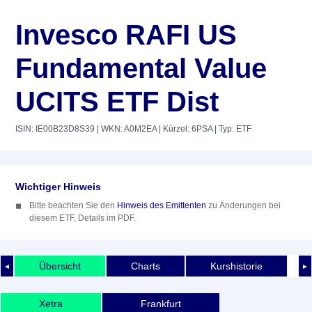
Invesco RAFI US
Fundamental Value
UCITS ETF Dist
ISIN: IE00B23D8S39
| WKN: A0M2EA
| Kürzel: 6PSA
| Typ: ETF
Wichtiger Hinweis
Bitte beachten Sie den
Hinweis des Emittenten
zu Änderungen bei
diesem ETF, Details im PDF.
Übersicht
Charts
Kurshistorie
◄
►
Xetra
Frankfurt