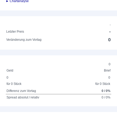
► Chartanalyse
-
-
Letzter Preis
0
Veränderung zum Vortag
0
Geld
Brief
0
0
für 0 Stück
für 0 Stück
Differenz zum Vortag
0 / 0%
Spread absolut / relativ
0 / 0%