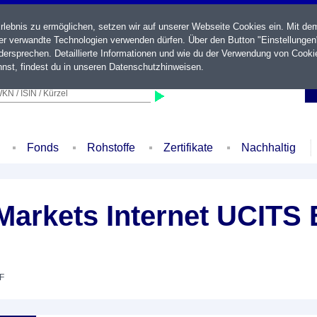
ebnis zu ermöglichen, setzen wir auf unserer Webseite Cookies ein. Mit de
der verwandte Technologien verwenden dürfen. Über den Button "Einstellungen
ersprechen. Detaillierte Informationen und wie du der Verwendung von Cooki
nst, findest du in unseren
Datenschutzhinweisen
.
KN / ISIN / Kürzel
Fonds
Rohstoffe
Zertifikate
Nachhaltig
rkets Internet UCITS 
TF