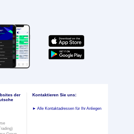
bsites der
Kontaktieren Sie uns:
utsche
►
Alle Kontaktadressen für Ihr Anliegen
rse
Trading)
rse Group