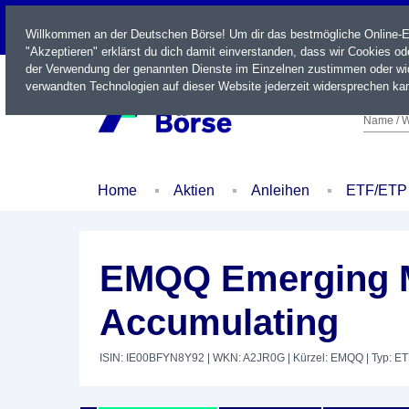
LIVE
Willkommen an der Deutschen Börse! Um dir das bestmögliche Online-Erl
"Akzeptieren" erklärst du dich damit einverstanden, dass wir Cookies o
der Verwendung der genannten Dienste im Einzelnen zustimmen oder wid
verwandten Technologien auf dieser Website jederzeit widersprechen kan
Name / W
Home
Aktien
Anleihen
ETF/ETP
EMQQ Emerging Ma
Accumulating
ISIN: IE00BFYN8Y92
| WKN: A2JR0G
| Kürzel: EMQQ
| Typ: E