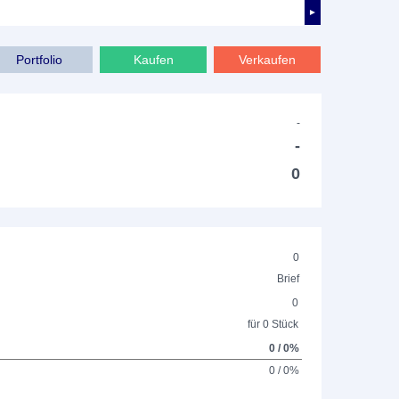
►
Portfolio
Kaufen
Verkaufen
-
-
0
0
Brief
0
für 0 Stück
0 / 0%
0 / 0%