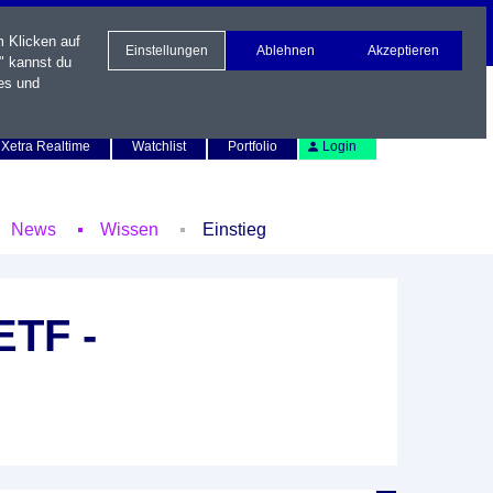
m Klicken auf
Einstellungen
Ablehnen
Akzeptieren
" kannst du
es und
Newsletter
Kontakt
English
Xetra Realtime
Watchlist
Portfolio
Login
News
Wissen
Einstieg
ETF -