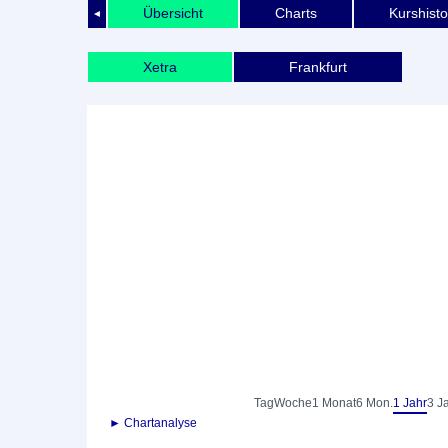
Übersicht
Charts
Kurshisto
◄
Xetra
Frankfurt
Tag
Woche
1 Monat
6 Mon.
1 Jahr
3 J
► Chartanalyse