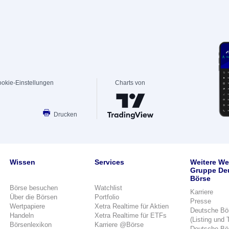
okie-Einstellungen
Charts von
Drucken
Wissen
Services
Weitere We
Gruppe De
Börse
Börse besuchen
Watchlist
Karriere
Über die Börsen
Portfolio
Presse
Wertpapiere
Xetra Realtime für Aktien
Deutsche Bö
Handeln
Xetra Realtime für ETFs
(Listing und 
Börsenlexikon
Karriere @Börse
Deutsche Bö