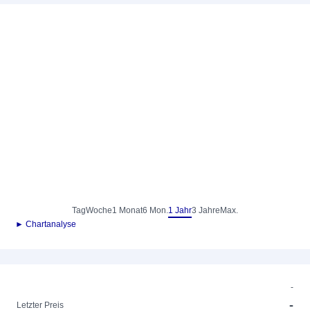
Tag
Woche
1 Monat
6 Mon.
1 Jahr
3 Jahre
Max.
► Chartanalyse
-
-
Letzter Preis