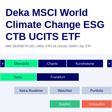
Deka MSCI World
Climate Change ESG
CTB UCITS ETF
ISIN: DE000ETFL581
| WKN: ETFL58
| Kürzel: D6RP
| Typ: ETF
Übersicht
Charts
Kurshistorie
◄
►
Xetra
Frankfurt
Xetra Realtime
Watchlist
Portfolio
Kaufen
Verkaufen