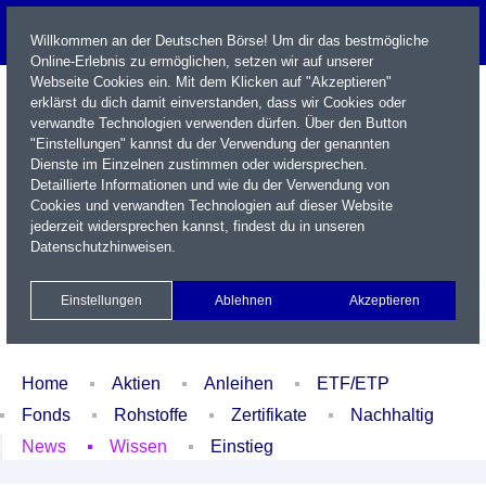
Willkommen an der Deutschen Börse! Um dir das bestmögliche
Online-Erlebnis zu ermöglichen, setzen wir auf unserer
Webseite Cookies ein. Mit dem Klicken auf "Akzeptieren"
erklärst du dich damit einverstanden, dass wir Cookies oder
verwandte Technologien verwenden dürfen. Über den Button
"Einstellungen" kannst du der Verwendung der genannten
Dienste im Einzelnen zustimmen oder widersprechen.
Detaillierte Informationen und wie du der Verwendung von
Cookies und verwandten Technologien auf dieser Website
Name / WKN / ISIN / Kürzel
jederzeit widersprechen kannst, findest du in unseren
Datenschutzhinweisen
.
Newsletter
Kontakt
English
Einstellungen
Ablehnen
Akzeptieren
Xetra Realtime
Watchlist
Portfolio
Login
Home
Aktien
Anleihen
ETF/ETP
Fonds
Rohstoffe
Zertifikate
Nachhaltig
News
Wissen
Einstieg