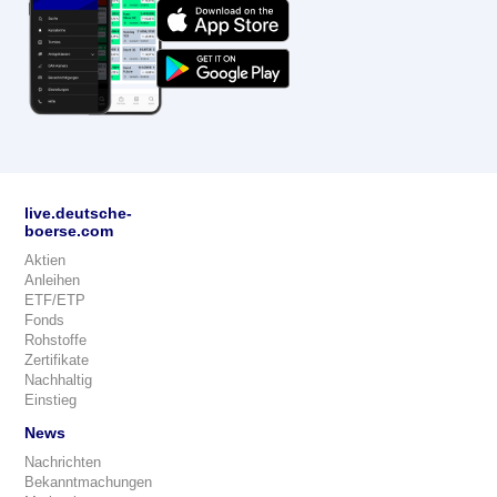
live.deutsche-
boerse.com
Aktien
Anleihen
ETF/ETP
Fonds
Rohstoffe
Zertifikate
Nachhaltig
Einstieg
News
Nachrichten
Bekanntmachungen