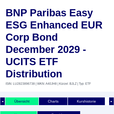
BNP Paribas Easy
ESG Enhanced EUR
Corp Bond
December 2029 -
UCITS ETF
Distribution
ISIN: LU2823896738
| WKN: A40JH8
| Kürzel: BJLZ
| Typ: ETF
Übersicht
Charts
Kurshistorie
◄
►