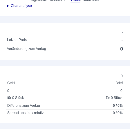
Tag
Woche
1 Monat
6 Mon.
1 Jahr
3 Jahre
Max.
► Chartanalyse
-
-
Letzter Preis
0
Veränderung zum Vortag
0
Geld
Brief
0
0
für 0 Stück
für 0 Stück
Differenz zum Vortag
0 / 0%
Spread absolut / relativ
0 / 0%