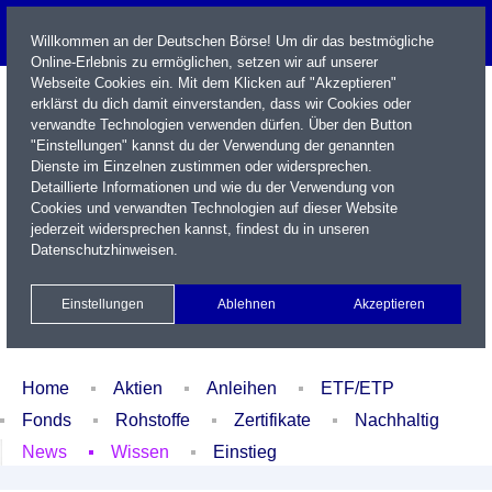
Willkommen an der Deutschen Börse! Um dir das bestmögliche
Online-Erlebnis zu ermöglichen, setzen wir auf unserer
Webseite Cookies ein. Mit dem Klicken auf "Akzeptieren"
erklärst du dich damit einverstanden, dass wir Cookies oder
verwandte Technologien verwenden dürfen. Über den Button
"Einstellungen" kannst du der Verwendung der genannten
Dienste im Einzelnen zustimmen oder widersprechen.
Detaillierte Informationen und wie du der Verwendung von
Cookies und verwandten Technologien auf dieser Website
Name / WKN / ISIN / Kürzel
jederzeit widersprechen kannst, findest du in unseren
Datenschutzhinweisen
.
Newsletter
Kontakt
English
Einstellungen
Ablehnen
Akzeptieren
Xetra Realtime
Watchlist
Portfolio
Login
Home
Aktien
Anleihen
ETF/ETP
Fonds
Rohstoffe
Zertifikate
Nachhaltig
News
Wissen
Einstieg