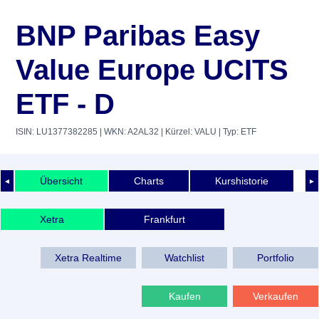
BNP Paribas Easy
Value Europe UCITS
ETF - D
ISIN: LU1377382285
| WKN: A2AL32
| Kürzel: VALU
| Typ: ETF
Übersicht
Charts
Kurshistorie
◄
►
Xetra
Frankfurt
Xetra Realtime
Watchlist
Portfolio
Kaufen
Verkaufen