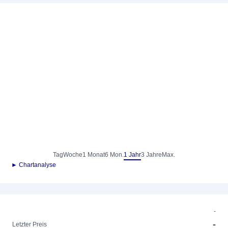
Tag
Woche
1 Monat
6 Mon.
1 Jahr
3 Jahre
Max.
► Chartanalyse
-
-
Letzter Preis