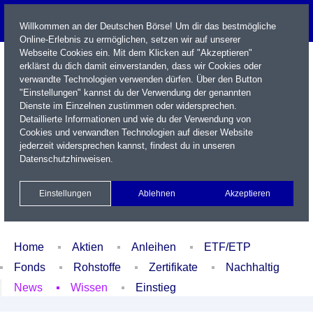
Willkommen an der Deutschen Börse! Um dir das bestmögliche
Online-Erlebnis zu ermöglichen, setzen wir auf unserer
Webseite Cookies ein. Mit dem Klicken auf "Akzeptieren"
erklärst du dich damit einverstanden, dass wir Cookies oder
verwandte Technologien verwenden dürfen. Über den Button
"Einstellungen" kannst du der Verwendung der genannten
Dienste im Einzelnen zustimmen oder widersprechen.
Detaillierte Informationen und wie du der Verwendung von
Cookies und verwandten Technologien auf dieser Website
Name / WKN / ISIN / Kürzel
jederzeit widersprechen kannst, findest du in unseren
Datenschutzhinweisen
.
Newsletter
Kontakt
English
Einstellungen
Ablehnen
Akzeptieren
Xetra Realtime
Watchlist
Portfolio
Login
Home
Aktien
Anleihen
ETF/ETP
Fonds
Rohstoffe
Zertifikate
Nachhaltig
News
Wissen
Einstieg