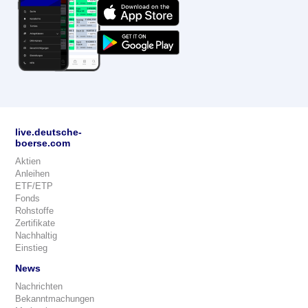
live.deutsche-
boerse.com
Aktien
Anleihen
ETF/ETP
Fonds
Rohstoffe
Zertifikate
Nachhaltig
Einstieg
News
Nachrichten
Bekanntmachungen