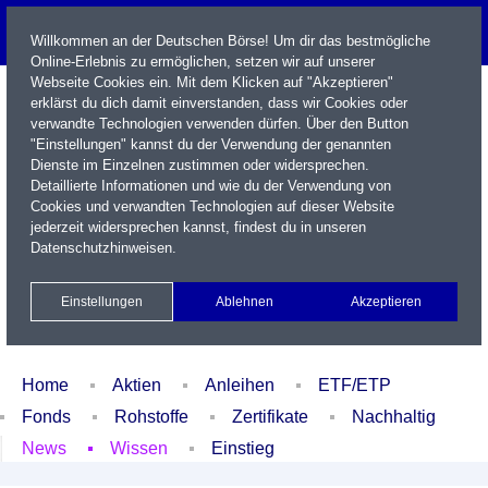
Willkommen an der Deutschen Börse! Um dir das bestmögliche
Online-Erlebnis zu ermöglichen, setzen wir auf unserer
Webseite Cookies ein. Mit dem Klicken auf "Akzeptieren"
erklärst du dich damit einverstanden, dass wir Cookies oder
verwandte Technologien verwenden dürfen. Über den Button
"Einstellungen" kannst du der Verwendung der genannten
Dienste im Einzelnen zustimmen oder widersprechen.
Detaillierte Informationen und wie du der Verwendung von
Cookies und verwandten Technologien auf dieser Website
Name / WKN / ISIN / Kürzel
jederzeit widersprechen kannst, findest du in unseren
Datenschutzhinweisen
.
Newsletter
Kontakt
English
Einstellungen
Ablehnen
Akzeptieren
Xetra Realtime
Watchlist
Portfolio
Login
Home
Aktien
Anleihen
ETF/ETP
Fonds
Rohstoffe
Zertifikate
Nachhaltig
News
Wissen
Einstieg