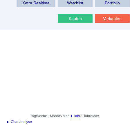
Xetra Realtime
Watchlist
Portfolio
Kaufen
Verkaufen
Tag
Woche
1 Monat
6 Mon.
1 Jahr
3 Jahre
Max.
► Chartanalyse