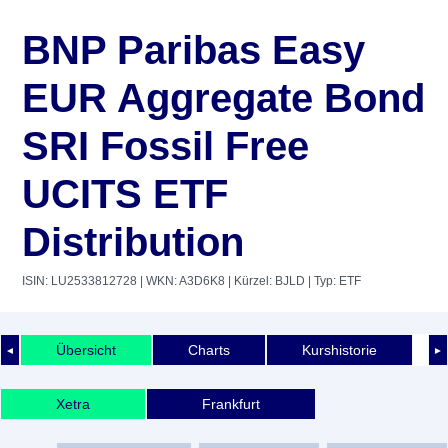
BNP Paribas Easy
EUR Aggregate Bond
SRI Fossil Free
UCITS ETF
Distribution
ISIN: LU2533812728
| WKN: A3D6K8
| Kürzel: BJLD
| Typ: ETF
Übersicht
Charts
Kurshistorie
◄
►
Xetra
Frankfurt