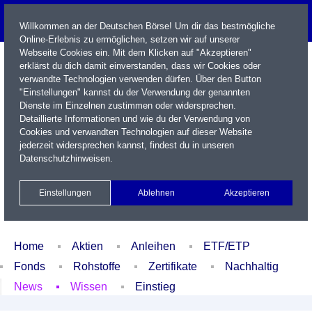
Willkommen an der Deutschen Börse! Um dir das bestmögliche
Online-Erlebnis zu ermöglichen, setzen wir auf unserer
Webseite Cookies ein. Mit dem Klicken auf "Akzeptieren"
erklärst du dich damit einverstanden, dass wir Cookies oder
verwandte Technologien verwenden dürfen. Über den Button
"Einstellungen" kannst du der Verwendung der genannten
Dienste im Einzelnen zustimmen oder widersprechen.
Detaillierte Informationen und wie du der Verwendung von
Cookies und verwandten Technologien auf dieser Website
Name / WKN / ISIN / Kürzel
jederzeit widersprechen kannst, findest du in unseren
Datenschutzhinweisen
.
Newsletter
Kontakt
English
Einstellungen
Ablehnen
Akzeptieren
Xetra Realtime
Watchlist
Portfolio
Login
Home
Aktien
Anleihen
ETF/ETP
Fonds
Rohstoffe
Zertifikate
Nachhaltig
News
Wissen
Einstieg