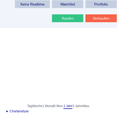
Xetra Realtime
Watchlist
Portfolio
Kaufen
Verkaufen
Tag
Woche
1 Monat
6 Mon.
1 Jahr
3 Jahre
Max.
► Chartanalyse