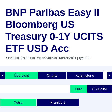
BNP Paribas Easy II
Bloomberg US
Treasury 0-1Y UCITS
ETF USD Acc
ISIN: IE00087GRUR0
| WKN: A40PU0
| Kürzel: A01T
| Typ: ETF
Übersicht
Charts
Kurshistorie
◄
►
Euro
US-Dollar
Xetra
Frankfurt