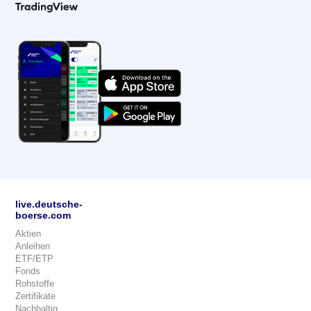
live.deutsche-
boerse.com
Aktien
Anleihen
ETF/ETP
Fonds
Rohstoffe
Zertifikate
Nachhaltig