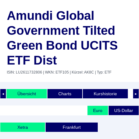
Amundi Global
Government Tilted
Green Bond UCITS
ETF Dist
ISIN: LU2611732806
| WKN: ETF105
| Kürzel: AK8C
| Typ: ETF
Übersicht
Charts
Kurshistorie
◄
►
Euro
US-Dollar
Xetra
Frankfurt