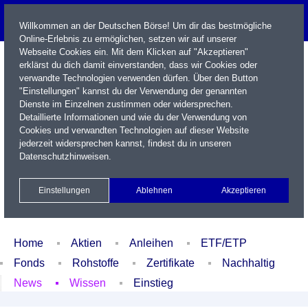
Willkommen an der Deutschen Börse! Um dir das bestmögliche
Online-Erlebnis zu ermöglichen, setzen wir auf unserer
Webseite Cookies ein. Mit dem Klicken auf "Akzeptieren"
erklärst du dich damit einverstanden, dass wir Cookies oder
verwandte Technologien verwenden dürfen. Über den Button
"Einstellungen" kannst du der Verwendung der genannten
Dienste im Einzelnen zustimmen oder widersprechen.
Detaillierte Informationen und wie du der Verwendung von
Cookies und verwandten Technologien auf dieser Website
Name / WKN / ISIN / Kürzel
jederzeit widersprechen kannst, findest du in unseren
Datenschutzhinweisen
.
Newsletter
Kontakt
English
Einstellungen
Ablehnen
Akzeptieren
Xetra Realtime
Watchlist
Portfolio
Login
Home
Aktien
Anleihen
ETF/ETP
Fonds
Rohstoffe
Zertifikate
Nachhaltig
News
Wissen
Einstieg