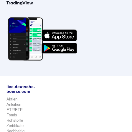
live.deutsche-
boerse.com
Aktien
Anleihen
ETF/ETP
Fonds
Rohstoffe
Zertifikate
Nachhaltig