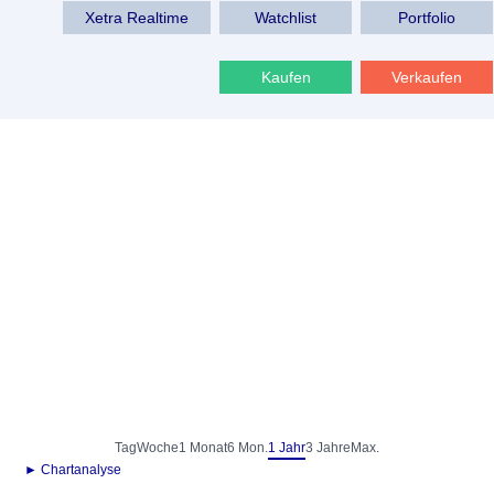
Xetra Realtime
Watchlist
Portfolio
Kaufen
Verkaufen
Tag
Woche
1 Monat
6 Mon.
1 Jahr
3 Jahre
Max.
► Chartanalyse