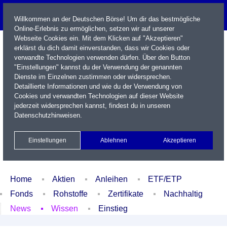
Willkommen an der Deutschen Börse! Um dir das bestmögliche
Online-Erlebnis zu ermöglichen, setzen wir auf unserer
Webseite Cookies ein. Mit dem Klicken auf "Akzeptieren"
erklärst du dich damit einverstanden, dass wir Cookies oder
verwandte Technologien verwenden dürfen. Über den Button
"Einstellungen" kannst du der Verwendung der genannten
Dienste im Einzelnen zustimmen oder widersprechen.
Detaillierte Informationen und wie du der Verwendung von
Cookies und verwandten Technologien auf dieser Website
Name / WKN / ISIN / Kürzel
jederzeit widersprechen kannst, findest du in unseren
Datenschutzhinweisen
.
Newsletter
Kontakt
English
Einstellungen
Ablehnen
Akzeptieren
Xetra Realtime
Watchlist
Portfolio
Login
Home
Aktien
Anleihen
ETF/ETP
Fonds
Rohstoffe
Zertifikate
Nachhaltig
News
Wissen
Einstieg