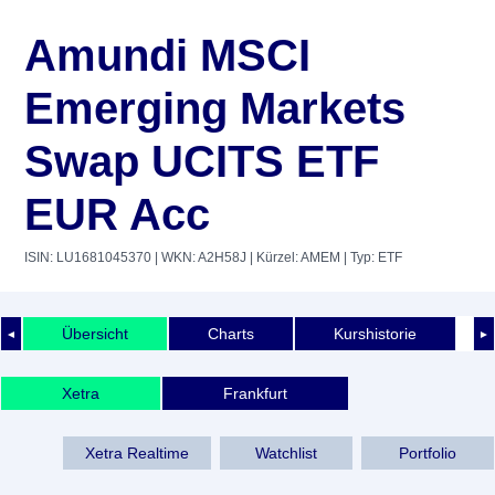
Amundi MSCI
Emerging Markets
Swap UCITS ETF
EUR Acc
ISIN: LU1681045370
| WKN: A2H58J
| Kürzel: AMEM
| Typ: ETF
Übersicht
Charts
Kurshistorie
◄
►
Xetra
Frankfurt
Xetra Realtime
Watchlist
Portfolio