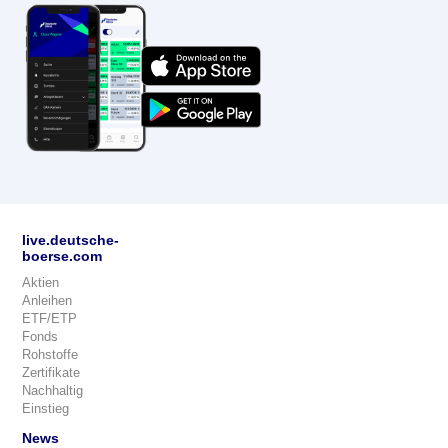
live.deutsche-
boerse.com
Aktien
Anleihen
ETF/ETP
Fonds
Rohstoffe
Zertifikate
Nachhaltig
Einstieg
News