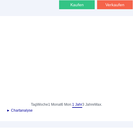
Kaufen
Verkaufen
Tag
Woche
1 Monat
6 Mon.
1 Jahr
3 Jahre
Max.
► Chartanalyse