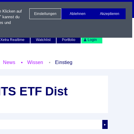
m Klicken auf
Einstellungen
Ablehnen
Akzeptieren
" kannst du
es und
Newsletter
Kontakt
English
Xetra Realtime
Watchlist
Portfolio
Login
News
Wissen
Einstieg
TS ETF Dist
►