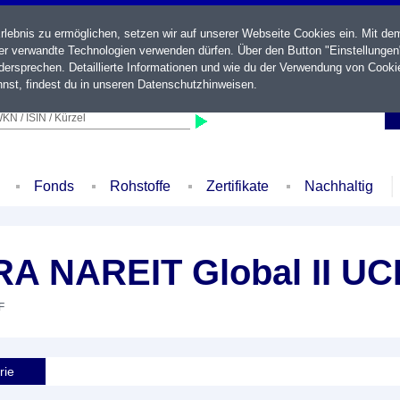
ebnis zu ermöglichen, setzen wir auf unserer Webseite Cookies ein. Mit de
der verwandte Technologien verwenden dürfen. Über den Button "Einstellungen
ersprechen. Detaillierte Informationen und wie du der Verwendung von Cooki
nst, findest du in unseren
Datenschutzhinweisen
.
KN / ISIN / Kürzel
Fonds
Rohstoffe
Zertifikate
Nachhaltig
 NAREIT Global II UCI
F
rie