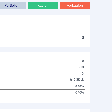
Portfolio
Kaufen
Verkaufen
-
-
0
0
Brief
0
für 0 Stück
0 / 0%
0 / 0%