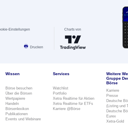
okie-Einstellungen
Charts von
Drucken
Wissen
Services
Weitere We
Gruppe De
Börse
Börse besuchen
Watchlist
Karriere
Über die Börsen
Portfolio
Presse
Wertpapiere
Xetra Realtime für Aktien
Deutsche Bö
Handeln
Xetra Realtime für ETFs
(Listing und 
Börsenlexikon
Karriere @Börse
Deutsche Bö
Publikationen
Eurex
Events und Webinare
Xetra-Gold