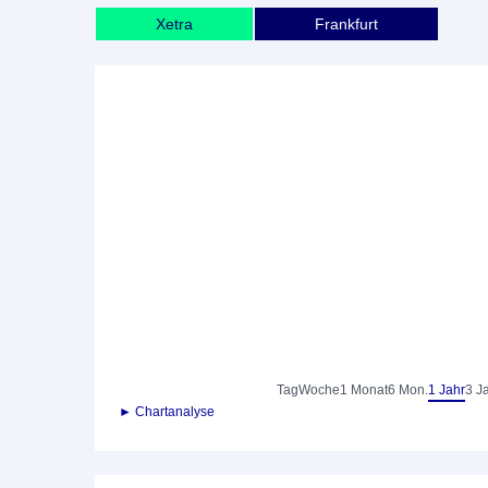
Xetra
Frankfurt
Tag
Woche
1 Monat
6 Mon.
1 Jahr
3 J
► Chartanalyse