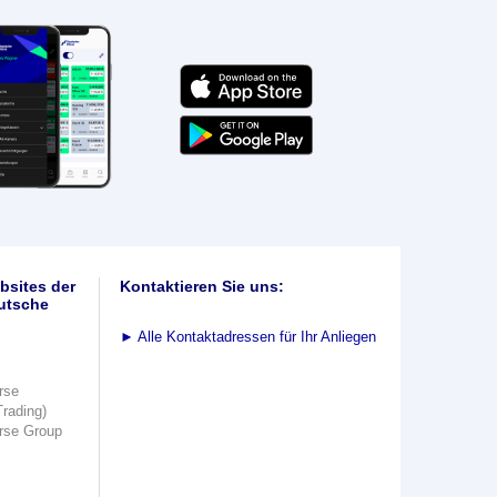
bsites der
Kontaktieren Sie uns:
utsche
►
Alle Kontaktadressen für Ihr Anliegen
rse
Trading)
rse Group