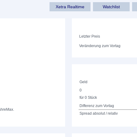
Xetra Realtime
Watchlist
Letzter Preis
Veränderung zum Vortag
Geld
0
für 0 Stück
Differenz zum Vortag
ahre
Max.
Spread absolut / relativ