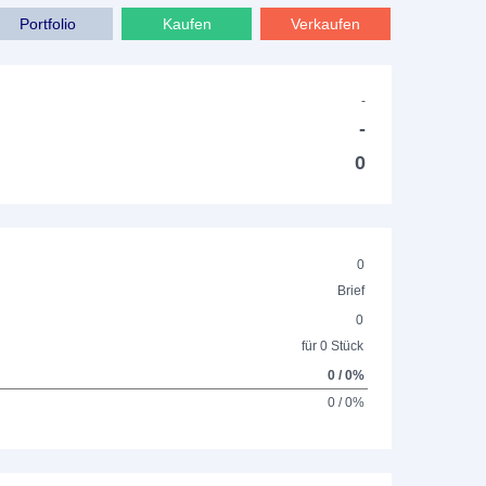
Portfolio
Kaufen
Verkaufen
-
-
0
0
Brief
0
für 0 Stück
0 / 0%
0 / 0%