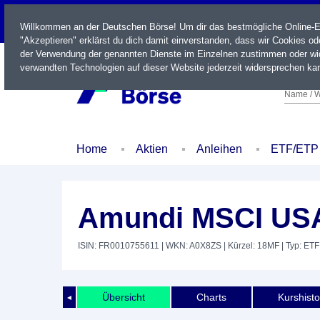
LIVE
Willkommen an der Deutschen Börse! Um dir das bestmögliche Online-Erl
"Akzeptieren" erklärst du dich damit einverstanden, dass wir Cookies o
der Verwendung der genannten Dienste im Einzelnen zustimmen oder wid
verwandten Technologien auf dieser Website jederzeit widersprechen kan
Name / W
Home
Aktien
Anleihen
ETF/ETP
Amundi MSCI USA 
ISIN: FR0010755611
| WKN: A0X8ZS
| Kürzel: 18MF
| Typ: ETF
Übersicht
Charts
Kurshisto
◄