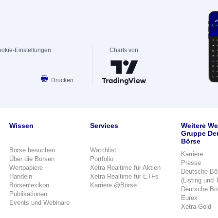
okie-Einstellungen
Charts von
Drucken
Wissen
Services
Weitere We
Gruppe De
Börse
Börse besuchen
Watchlist
Karriere
Über die Börsen
Portfolio
Presse
Wertpapiere
Xetra Realtime für Aktien
Deutsche Bö
Handeln
Xetra Realtime für ETFs
(Listing und 
Börsenlexikon
Karriere @Börse
Deutsche Bö
Publikationen
Eurex
Events und Webinare
Xetra-Gold