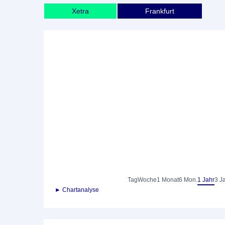
Xetra
Frankfurt
Tag
Woche
1 Monat
6 Mon.
1 Jahr
3 J
► Chartanalyse