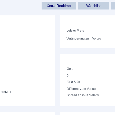
Xetra Realtime
Watchlist
Letzter Preis
Veränderung zum Vortag
Geld
0
für 0 Stück
Differenz zum Vortag
ahre
Max.
Spread absolut / relativ