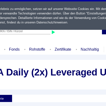
ebnis zu ermöglichen, setzen wir auf unserer Webseite Cookies ein. Mit de
der verwandte Technologien verwenden dürfen. Über den Button "Einstellungen
ersprechen. Detaillierte Informationen und wie du der Verwendung von Cooki
nst, findest du in unseren
Datenschutzhinweisen
.
KN / ISIN / Kürzel
Fonds
Rohstoffe
Zertifikate
Nachhaltig
Daily (2x) Leveraged 
rie