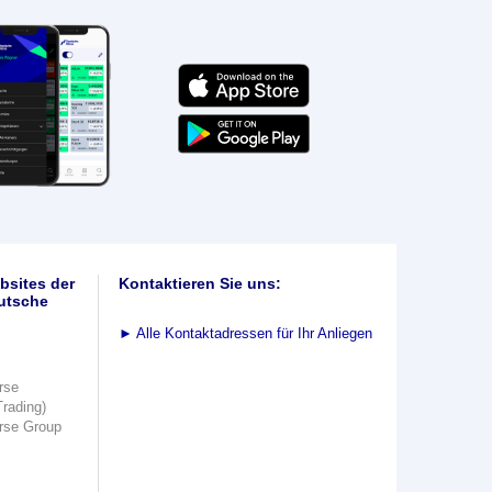
bsites der
Kontaktieren Sie uns:
utsche
►
Alle Kontaktadressen für Ihr Anliegen
rse
Trading)
rse Group