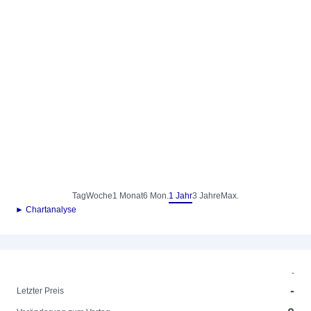
Tag
Woche
1 Monat
6 Mon.
1 Jahr
3 Jahre
Max.
► Chartanalyse
-
-
Letzter Preis