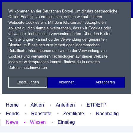
Willkommen an der Deutschen Börse! Um dir das bestmögliche
Online-Erlebnis zu ermöglichen, setzen wir auf unserer
Webseite Cookies ein. Mit dem Klicken auf "Akzeptieren"
erklärst du dich damit einverstanden, dass wir Cookies oder
verwandte Technologien verwenden dürfen. Über den Button
"Einstellungen" kannst du der Verwendung der genannten
Dienste im Einzelnen zustimmen oder widersprechen.
Detaillierte Informationen und wie du der Verwendung von
Cookies und verwandten Technologien auf dieser Website
Name / WKN / ISIN / Kürzel
jederzeit widersprechen kannst, findest du in unseren
Datenschutzhinweisen
.
Newsletter
Kontakt
English
Einstellungen
Ablehnen
Akzeptieren
Xetra Realtime
Watchlist
Portfolio
Login
Home
Aktien
Anleihen
ETF/ETP
Fonds
Rohstoffe
Zertifikate
Nachhaltig
News
Wissen
Einstieg