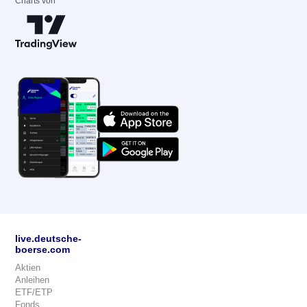
Charts von
live.deutsche-
boerse.com
Aktien
Anleihen
ETF/ETP
Fonds