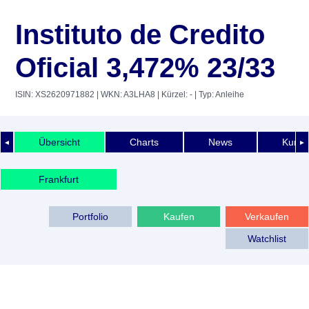
Instituto de Credito
Oficial 3,472% 23/33
ISIN: XS2620971882
| WKN: A3LHA8
| Kürzel: -
| Typ: Anleihe
Übersicht
Charts
News
Kurshi
◄
►
Frankfurt
Portfolio
Kaufen
Verkaufen
Watchlist