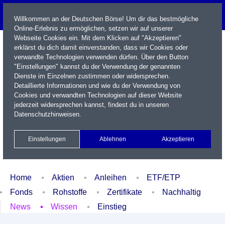
Willkommen an der Deutschen Börse! Um dir das bestmögliche
Online-Erlebnis zu ermöglichen, setzen wir auf unserer
Webseite Cookies ein. Mit dem Klicken auf "Akzeptieren"
erklärst du dich damit einverstanden, dass wir Cookies oder
verwandte Technologien verwenden dürfen. Über den Button
"Einstellungen" kannst du der Verwendung der genannten
Dienste im Einzelnen zustimmen oder widersprechen.
Detaillierte Informationen und wie du der Verwendung von
Cookies und verwandten Technologien auf dieser Website
Name / WKN / ISIN / Kürzel
jederzeit widersprechen kannst, findest du in unseren
Datenschutzhinweisen
.
Newsletter
Kontakt
English
Einstellungen
Ablehnen
Akzeptieren
Xetra Realtime
Watchlist
Portfolio
Login
Home
Aktien
Anleihen
ETF/ETP
Fonds
Rohstoffe
Zertifikate
Nachhaltig
News
Wissen
Einstieg