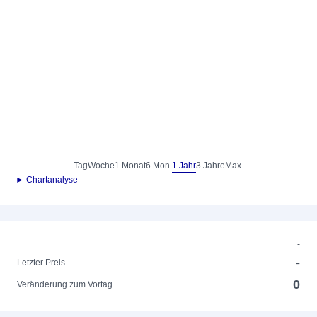
Tag
Woche
1 Monat
6 Mon.
1 Jahr
3 Jahre
Max.
► Chartanalyse
-
-
Letzter Preis
0
Veränderung zum Vortag