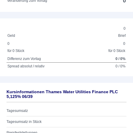
0
Veränderung zum Vortag
0
Geld
Brief
0
0
für 0 Stück
für 0 Stück
Differenz zum Vortag
0 / 0%
Spread absolut / relativ
0 / 0%
Kursinformationen Thames Water Utilities Finance PLC
5,125% 06/39
Tagesumsatz
Tagesumsatz in Stück
Preisfeststellungen