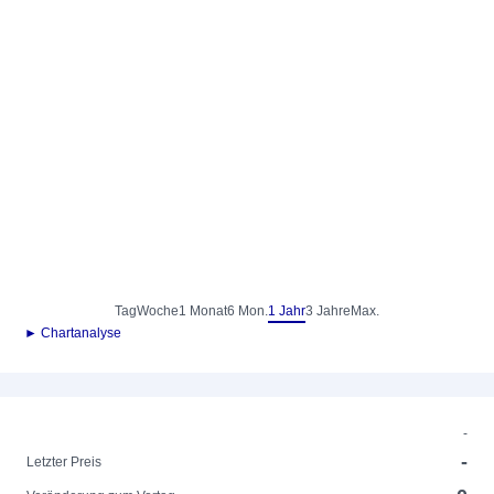
Tag
Woche
1 Monat
6 Mon.
1 Jahr
3 Jahre
Max.
► Chartanalyse
-
-
Letzter Preis