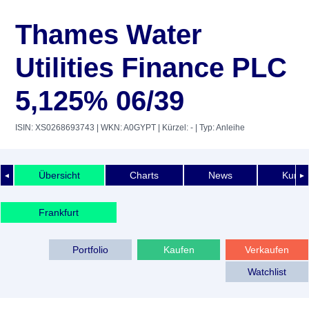
Thames Water
Utilities Finance PLC
5,125% 06/39
ISIN: XS0268693743
| WKN: A0GYPT
| Kürzel: -
| Typ: Anleihe
Übersicht
Charts
News
Kurshi
◄
►
Frankfurt
Portfolio
Kaufen
Verkaufen
Watchlist