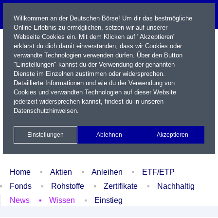
Willkommen an der Deutschen Börse! Um dir das bestmögliche
Online-Erlebnis zu ermöglichen, setzen wir auf unserer
Webseite Cookies ein. Mit dem Klicken auf "Akzeptieren"
erklärst du dich damit einverstanden, dass wir Cookies oder
verwandte Technologien verwenden dürfen. Über den Button
"Einstellungen" kannst du der Verwendung der genannten
Dienste im Einzelnen zustimmen oder widersprechen.
Detaillierte Informationen und wie du der Verwendung von
Cookies und verwandten Technologien auf dieser Website
Name / WKN / ISIN / Kürzel
jederzeit widersprechen kannst, findest du in unseren
Datenschutzhinweisen
.
Newsletter
Kontakt
English
Einstellungen
Ablehnen
Akzeptieren
Xetra Realtime
Watchlist
Portfolio
Login
Home
Aktien
Anleihen
ETF/ETP
Fonds
Rohstoffe
Zertifikate
Nachhaltig
News
Wissen
Einstieg