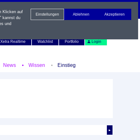
m Klicken auf
Einstellungen
Ablehnen
Akzeptieren
" kannst du
es und
Newsletter
Kontakt
English
Xetra Realtime
Watchlist
Portfolio
Login
News
Wissen
Einstieg
►