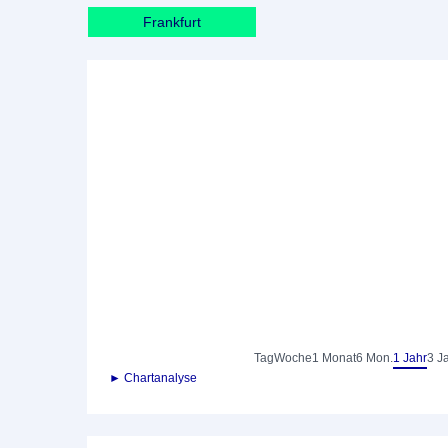
Frankfurt
Tag
Woche
1 Monat
6 Mon.
1 Jahr
3 J
► Chartanalyse