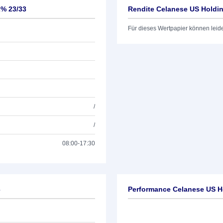
2% 23/33
Rendite Celanese US Holdi
Für dieses Wertpapier können leid
/
/
08:00-17:30
3
Performance Celanese US H