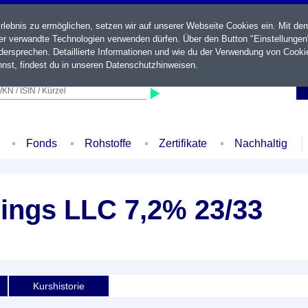
ebnis zu ermöglichen, setzen wir auf unserer Webseite Cookies ein. Mit de
der verwandte Technologien verwenden dürfen. Über den Button "Einstellungen
ersprechen. Detaillierte Informationen und wie du der Verwendung von Cooki
nst, findest du in unseren
Datenschutzhinweisen
.
KN / ISIN / Kürzel
Fonds
Rohstoffe
Zertifikate
Nachhaltig
ings LLC 7,2% 23/33
Kurshistorie