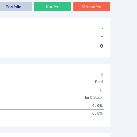
Portfolio
Kaufen
Verkaufen
-
-
0
0
Brief
0
für 0 Stück
0 / 0%
0 / 0%