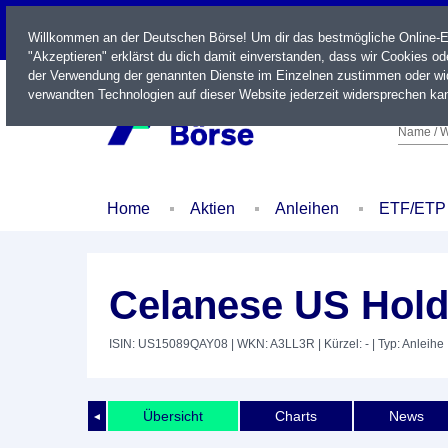
LIVE
Willkommen an der Deutschen Börse! Um dir das bestmögliche Online-Erl
"Akzeptieren" erklärst du dich damit einverstanden, dass wir Cookies o
der Verwendung der genannten Dienste im Einzelnen zustimmen oder wid
verwandten Technologien auf dieser Website jederzeit widersprechen kan
Name / W
Home
Aktien
Anleihen
ETF/ETP
Celanese US Hold
ISIN: US15089QAY08
| WKN: A3LL3R
| Kürzel: -
| Typ: Anleihe
Übersicht
Charts
News
◄