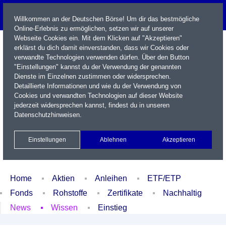
Willkommen an der Deutschen Börse! Um dir das bestmögliche
Online-Erlebnis zu ermöglichen, setzen wir auf unserer
Webseite Cookies ein. Mit dem Klicken auf "Akzeptieren"
erklärst du dich damit einverstanden, dass wir Cookies oder
verwandte Technologien verwenden dürfen. Über den Button
"Einstellungen" kannst du der Verwendung der genannten
Dienste im Einzelnen zustimmen oder widersprechen.
Detaillierte Informationen und wie du der Verwendung von
Cookies und verwandten Technologien auf dieser Website
Name / WKN / ISIN / Kürzel
jederzeit widersprechen kannst, findest du in unseren
Datenschutzhinweisen
.
Newsletter
Kontakt
English
Einstellungen
Ablehnen
Akzeptieren
Xetra Realtime
Watchlist
Portfolio
Login
Home
Aktien
Anleihen
ETF/ETP
Fonds
Rohstoffe
Zertifikate
Nachhaltig
News
Wissen
Einstieg