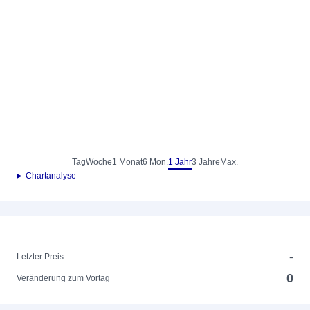
Tag
Woche
1 Monat
6 Mon.
1 Jahr
3 Jahre
Max.
► Chartanalyse
-
-
Letzter Preis
0
Veränderung zum Vortag