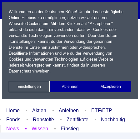
Willkommen an der Deutschen Börse! Um dir das bestmögliche
Online-Erlebnis zu ermöglichen, setzen wir auf unserer
Webseite Cookies ein. Mit dem Klicken auf "Akzeptieren"
erklärst du dich damit einverstanden, dass wir Cookies oder
verwandte Technologien verwenden dürfen. Über den Button
"Einstellungen" kannst du der Verwendung der genannten
Dienste im Einzelnen zustimmen oder widersprechen.
Detaillierte Informationen und wie du der Verwendung von
Cookies und verwandten Technologien auf dieser Website
Name / WKN / ISIN / Kürzel
jederzeit widersprechen kannst, findest du in unseren
Datenschutzhinweisen
.
Newsletter
Kontakt
English
Einstellungen
Ablehnen
Akzeptieren
Xetra Realtime
Watchlist
Portfolio
Login
Home
Aktien
Anleihen
ETF/ETP
Fonds
Rohstoffe
Zertifikate
Nachhaltig
News
Wissen
Einstieg