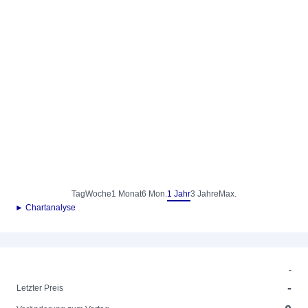
Tag
Woche
1 Monat
6 Mon.
1 Jahr
3 Jahre
Max.
► Chartanalyse
-
-
Letzter Preis