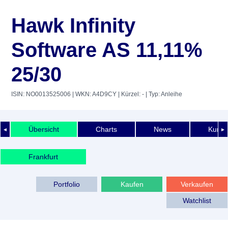
Hawk Infinity
Software AS 11,11%
25/30
ISIN: NO0013525006
| WKN: A4D9CY
| Kürzel: -
| Typ: Anleihe
Übersicht
Charts
News
Kurshi
◄
►
Frankfurt
Portfolio
Kaufen
Verkaufen
Watchlist