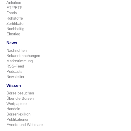
Anleihen
ETF/ETP
Fonds
Rohstoffe
Zertifikate
Nachhaltig
Einstieg
News
Nachrichten
Bekanntmachungen
Marktstimmung
RSS-Feed
Podcasts
Newsletter
Wissen
Börse besuchen
Über die Börsen
Wertpapiere
Handeln
Börsenlexikon
Publikationen
Events und Webinare