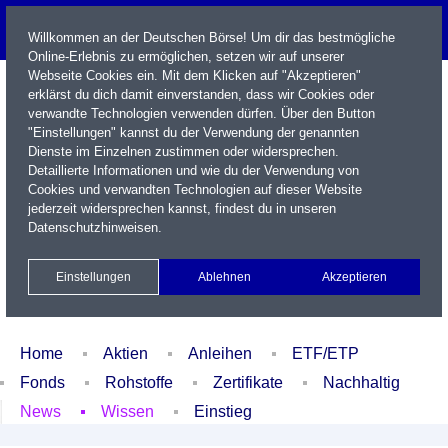
Willkommen an der Deutschen Börse! Um dir das bestmögliche
Online-Erlebnis zu ermöglichen, setzen wir auf unserer
Webseite Cookies ein. Mit dem Klicken auf "Akzeptieren"
erklärst du dich damit einverstanden, dass wir Cookies oder
verwandte Technologien verwenden dürfen. Über den Button
"Einstellungen" kannst du der Verwendung der genannten
Dienste im Einzelnen zustimmen oder widersprechen.
Detaillierte Informationen und wie du der Verwendung von
Cookies und verwandten Technologien auf dieser Website
Name / WKN / ISIN / Kürzel
jederzeit widersprechen kannst, findest du in unseren
Datenschutzhinweisen
.
Newsletter
Kontakt
English
Einstellungen
Ablehnen
Akzeptieren
Xetra Realtime
Watchlist
Portfolio
Login
Home
Aktien
Anleihen
ETF/ETP
Fonds
Rohstoffe
Zertifikate
Nachhaltig
News
Wissen
Einstieg