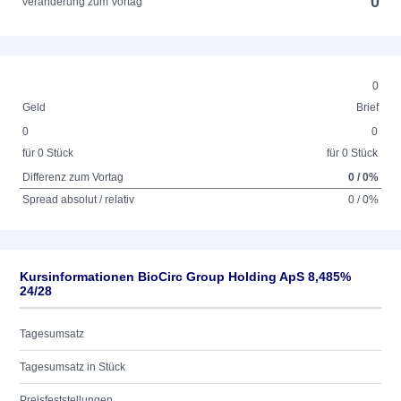
0
Veränderung zum Vortag
0
Geld
Brief
0
0
für 0 Stück
für 0 Stück
Differenz zum Vortag
0 / 0%
Spread absolut / relativ
0 / 0%
Kursinformationen BioCirc Group Holding ApS 8,485%
24/28
Tagesumsatz
Tagesumsatz in Stück
Preisfeststellungen