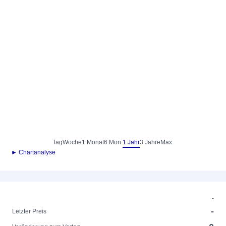
Tag
Woche
1 Monat
6 Mon.
1 Jahr
3 Jahre
Max.
► Chartanalyse
-
-
Letzter Preis