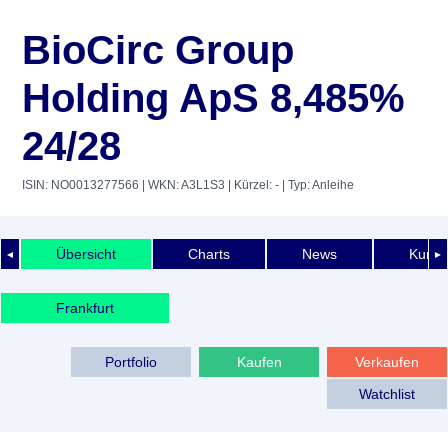
BioCirc Group
Holding ApS 8,485%
24/28
ISIN: NO0013277566
| WKN: A3L1S3
| Kürzel: -
| Typ: Anleihe
Übersicht
Charts
News
Kurshi
◄
►
Frankfurt
Portfolio
Kaufen
Verkaufen
Watchlist