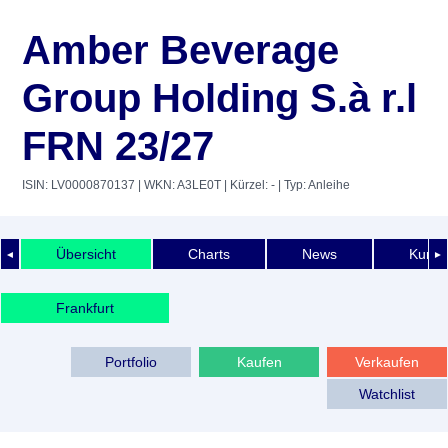
Amber Beverage
Group Holding S.à r.l
FRN 23/27
ISIN: LV0000870137
| WKN: A3LE0T
| Kürzel: -
| Typ: Anleihe
Übersicht
Charts
News
Kurshi
◄
►
Frankfurt
Portfolio
Kaufen
Verkaufen
Watchlist