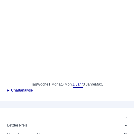
Tag
Woche
1 Monat
6 Mon.
1 Jahr
3 Jahre
Max.
► Chartanalyse
-
-
Letzter Preis