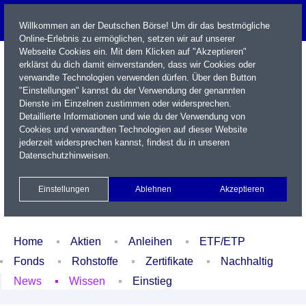
Willkommen an der Deutschen Börse! Um dir das bestmögliche
Online-Erlebnis zu ermöglichen, setzen wir auf unserer
Webseite Cookies ein. Mit dem Klicken auf "Akzeptieren"
erklärst du dich damit einverstanden, dass wir Cookies oder
verwandte Technologien verwenden dürfen. Über den Button
"Einstellungen" kannst du der Verwendung der genannten
Dienste im Einzelnen zustimmen oder widersprechen.
Detaillierte Informationen und wie du der Verwendung von
Cookies und verwandten Technologien auf dieser Website
Name / WKN / ISIN / Kürzel
jederzeit widersprechen kannst, findest du in unseren
Datenschutzhinweisen
.
Newsletter
Kontakt
English
Einstellungen
Ablehnen
Akzeptieren
Xetra Realtime
Watchlist
Portfolio
Login
Home
Aktien
Anleihen
ETF/ETP
Fonds
Rohstoffe
Zertifikate
Nachhaltig
News
Wissen
Einstieg