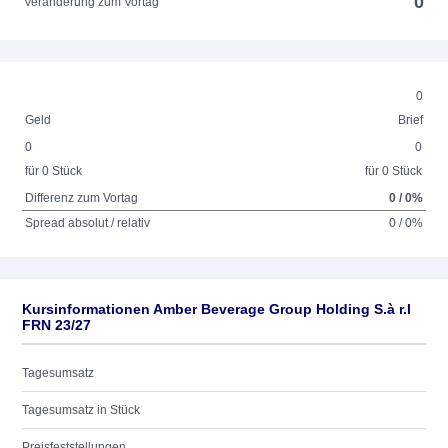
0
Veränderung zum Vortag
0
Geld
Brief
0
0
für 0 Stück
für 0 Stück
Differenz zum Vortag
0 / 0%
Spread absolut / relativ
0 / 0%
Kursinformationen Amber Beverage Group Holding S.à r.l
FRN 23/27
Tagesumsatz
Tagesumsatz in Stück
Preisfeststellungen