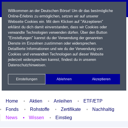
Willkommen an der Deutschen Börse! Um dir das bestmögliche
Online-Erlebnis zu ermöglichen, setzen wir auf unserer
Webseite Cookies ein. Mit dem Klicken auf "Akzeptieren"
erklärst du dich damit einverstanden, dass wir Cookies oder
verwandte Technologien verwenden dürfen. Über den Button
"Einstellungen" kannst du der Verwendung der genannten
Dienste im Einzelnen zustimmen oder widersprechen.
Detaillierte Informationen und wie du der Verwendung von
Cookies und verwandten Technologien auf dieser Website
Name / WKN / ISIN / Kürzel
jederzeit widersprechen kannst, findest du in unseren
Datenschutzhinweisen
.
Newsletter
Kontakt
English
Einstellungen
Ablehnen
Akzeptieren
Xetra Realtime
Watchlist
Portfolio
Login
Home
Aktien
Anleihen
ETF/ETP
Fonds
Rohstoffe
Zertifikate
Nachhaltig
News
Wissen
Einstieg