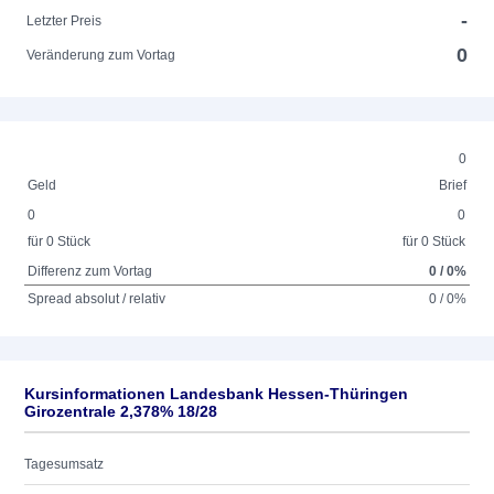
-
Letzter Preis
0
Veränderung zum Vortag
0
Geld
Brief
0
0
für 0 Stück
für 0 Stück
Differenz zum Vortag
0 / 0%
Spread absolut / relativ
0 / 0%
Kursinformationen Landesbank Hessen-Thüringen
Girozentrale 2,378% 18/28
Tagesumsatz