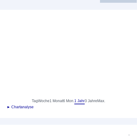
Tag
Woche
1 Monat
6 Mon.
1 Jahr
3 Jahre
Max.
► Chartanalyse
-