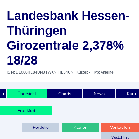
Landesbank Hessen-
Thüringen
Girozentrale 2,378%
18/28
ISIN: DE000HLB4UN8
| WKN: HLB4UN
| Kürzel: -
| Typ: Anleihe
Übersicht
Charts
News
Kurshi
◄
►
Frankfurt
Portfolio
Kaufen
Verkaufen
Watchlist