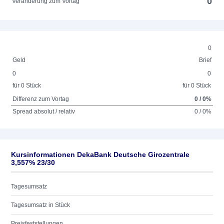
0
Veränderung zum Vortag
0
Geld
Brief
0
0
für 0 Stück
für 0 Stück
Differenz zum Vortag
0 / 0%
Spread absolut / relativ
0 / 0%
Kursinformationen DekaBank Deutsche Girozentrale
3,557% 23/30
Tagesumsatz
Tagesumsatz in Stück
Preisfeststellungen