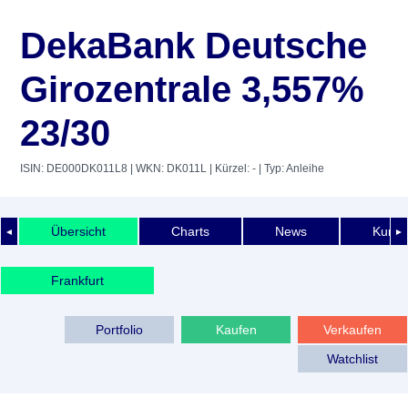
DekaBank Deutsche
Girozentrale 3,557%
23/30
ISIN: DE000DK011L8
| WKN: DK011L
| Kürzel: -
| Typ: Anleihe
Übersicht
Charts
News
Kurshi
◄
►
Frankfurt
Portfolio
Kaufen
Verkaufen
Watchlist