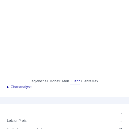
Tag
Woche
1 Monat
6 Mon.
1 Jahr
3 Jahre
Max.
► Chartanalyse
-
-
Letzter Preis