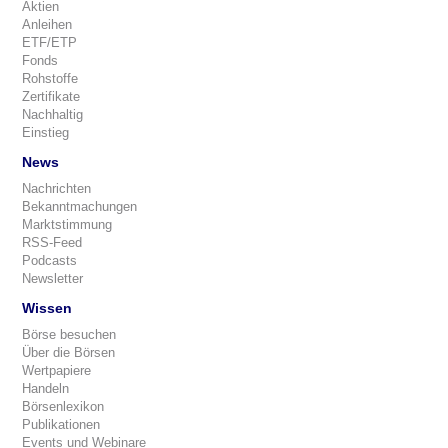
Aktien
Anleihen
ETF/ETP
Fonds
Rohstoffe
Zertifikate
Nachhaltig
Einstieg
News
Nachrichten
Bekanntmachungen
Marktstimmung
RSS-Feed
Podcasts
Newsletter
Wissen
Börse besuchen
Über die Börsen
Wertpapiere
Handeln
Börsenlexikon
Publikationen
Events und Webinare