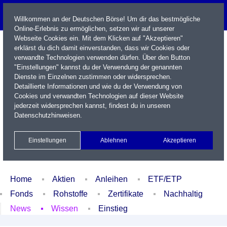
Willkommen an der Deutschen Börse! Um dir das bestmögliche
Online-Erlebnis zu ermöglichen, setzen wir auf unserer
Webseite Cookies ein. Mit dem Klicken auf "Akzeptieren"
erklärst du dich damit einverstanden, dass wir Cookies oder
verwandte Technologien verwenden dürfen. Über den Button
"Einstellungen" kannst du der Verwendung der genannten
Dienste im Einzelnen zustimmen oder widersprechen.
Detaillierte Informationen und wie du der Verwendung von
Cookies und verwandten Technologien auf dieser Website
Name / WKN / ISIN / Kürzel
jederzeit widersprechen kannst, findest du in unseren
Datenschutzhinweisen
.
Newsletter
Kontakt
English
Einstellungen
Ablehnen
Akzeptieren
Xetra Realtime
Watchlist
Portfolio
Login
Home
Aktien
Anleihen
ETF/ETP
Fonds
Rohstoffe
Zertifikate
Nachhaltig
News
Wissen
Einstieg