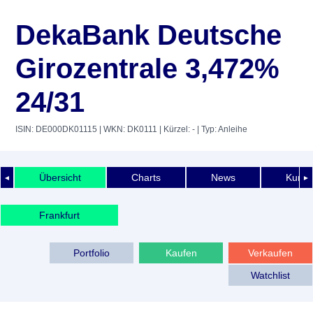
DekaBank Deutsche
Girozentrale 3,472%
24/31
ISIN: DE000DK01115
| WKN: DK0111
| Kürzel: -
| Typ: Anleihe
Übersicht
Charts
News
Kurshi
◄
►
Frankfurt
Portfolio
Kaufen
Verkaufen
Watchlist