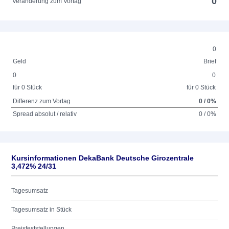
0
Veränderung zum Vortag
0
Geld
Brief
0
0
für 0 Stück
für 0 Stück
Differenz zum Vortag
0 / 0%
Spread absolut / relativ
0 / 0%
Kursinformationen DekaBank Deutsche Girozentrale
3,472% 24/31
Tagesumsatz
Tagesumsatz in Stück
Preisfeststellungen