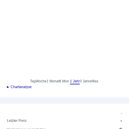
Tag
Woche
1 Monat
6 Mon.
1 Jahr
3 Jahre
Max.
► Chartanalyse
-
-
Letzter Preis