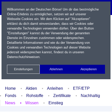
Willkommen an der Deutschen Börse! Um dir das bestmögliche
Online-Erlebnis zu ermöglichen, setzen wir auf unserer
Webseite Cookies ein. Mit dem Klicken auf "Akzeptieren"
erklärst du dich damit einverstanden, dass wir Cookies oder
verwandte Technologien verwenden dürfen. Über den Button
"Einstellungen" kannst du der Verwendung der genannten
Dienste im Einzelnen zustimmen oder widersprechen.
Detaillierte Informationen und wie du der Verwendung von
Cookies und verwandten Technologien auf dieser Website
Name / WKN / ISIN / Kürzel
jederzeit widersprechen kannst, findest du in unseren
Datenschutzhinweisen
.
Newsletter
Kontakt
English
Einstellungen
Ablehnen
Akzeptieren
Xetra Realtime
Watchlist
Portfolio
Login
Home
Aktien
Anleihen
ETF/ETP
Fonds
Rohstoffe
Zertifikate
Nachhaltig
News
Wissen
Einstieg