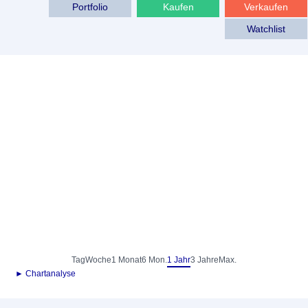
Portfolio
Kaufen
Verkaufen
Watchlist
Tag
Woche
1 Monat
6 Mon.
1 Jahr
3 Jahre
Max.
► Chartanalyse