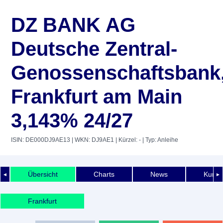
DZ BANK AG
Deutsche Zentral-
Genossenschaftsbank
Frankfurt am Main
3,143% 24/27
ISIN: DE000DJ9AE13
| WKN: DJ9AE1
| Kürzel: -
| Typ: Anleihe
Übersicht
Charts
News
Kurshi
◄
►
Frankfurt