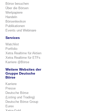
Börse besuchen
Über die Börsen
Wertpapiere
Handeln
Börsenlexikon
Publikationen
Events und Webinare
Services
Watchlist
Portfolio
Xetra Realtime für Aktien
Xetra Realtime für ETFs
Karriere @Börse
Weitere Websites der
Gruppe Deutsche
Börse
Karriere
Presse
Deutsche Börse
(Listing und Trading)
Deutsche Börse Group
Eurex
Xetra-Gold