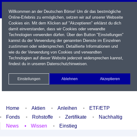
Willkommen an der Deutschen Börse! Um dir das bestmögliche
Online-Erlebnis zu ermöglichen, setzen wir auf unserer Webseite
Cookies ein. Mit dem Klicken auf "Akzeptieren" erklärst du dich
damit einverstanden, dass wir Cookies oder verwandte
Technologien verwenden dürfen. Über den Button "Einstellungen"
kannst du der Verwendung der genannten Dienste im Einzelnen
zustimmen oder widersprechen. Detaillierte Informationen und
wie du der Verwendung von Cookies und verwandten
Technologien auf dieser Website jederzeit widersprechen kannst,
Name / WKN / ISIN / Kürzel
findest du in unseren
Datenschutzhinweisen
.
Newsletter
Kontakt
English
Einstellungen
Ablehnen
Akzeptieren
Xetra Realtime
Watchlist
Portfolio
Login
Home
Aktien
Anleihen
ETF/ETP
Fonds
Rohstoffe
Zertifikate
Nachhaltig
News
Wissen
Einstieg