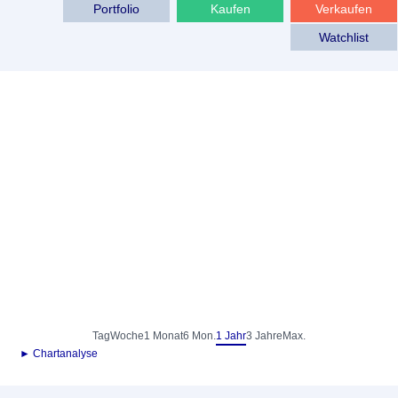
Portfolio
Kaufen
Verkaufen
Watchlist
Tag
Woche
1 Monat
6 Mon.
1 Jahr
3 Jahre
Max.
► Chartanalyse