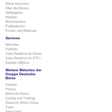
Börse besuchen
Über die Börsen
Wertpapiere
Handeln
Börsenlexikon
Publikationen
Events und Webinare
Services
Watchlist
Portfolio
Xetra Realtime für Aktien
Xetra Realtime für ETFs
Karriere @Börse
Weitere Websites der
Gruppe Deutsche
Börse
Karriere
Presse
Deutsche Börse
(Listing und Trading)
Deutsche Börse Group
Eurex
Xetra-Gold