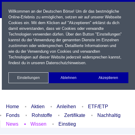
Willkommen an der Deutschen Börse! Um dir das bestmögliche
Online-Erlebnis zu ermöglichen, setzen wir auf unserer Webseite
Cookies ein. Mit dem Klicken auf "Akzeptieren" erklärst du dich
damit einverstanden, dass wir Cookies oder verwandte
Technologien verwenden dürfen. Über den Button "Einstellungen"
kannst du der Verwendung der genannten Dienste im Einzelnen
zustimmen oder widersprechen. Detaillierte Informationen und
wie du der Verwendung von Cookies und verwandten
Technologien auf dieser Website jederzeit widersprechen kannst,
Name / WKN / ISIN / Kürzel
findest du in unseren
Datenschutzhinweisen
.
Newsletter
Kontakt
English
Einstellungen
Ablehnen
Akzeptieren
Xetra Realtime
Watchlist
Portfolio
Login
Home
Aktien
Anleihen
ETF/ETP
Fonds
Rohstoffe
Zertifikate
Nachhaltig
News
Wissen
Einstieg