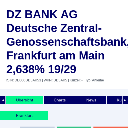
DZ BANK AG
Deutsche Zentral-
Genossenschaftsbank
Frankfurt am Main
2,638% 19/29
ISIN: DE000DD5AK53
| WKN: DD5AK5
| Kürzel: -
| Typ: Anleihe
Übersicht
Charts
News
Kurshi
◄
►
Frankfurt