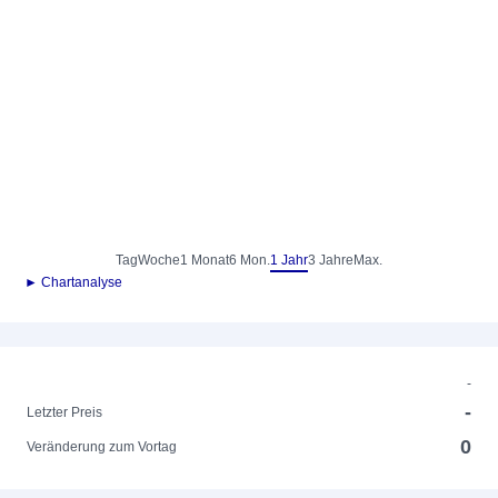
Tag
Woche
1 Monat
6 Mon.
1 Jahr
3 Jahre
Max.
► Chartanalyse
-
-
Letzter Preis
0
Veränderung zum Vortag