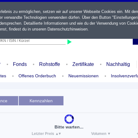
ebnis zu ermöglichen, setzen wir auf unserer Webseite Cookies ein. Mit de
der verwandte Technologien verwenden dürfen. Über den Button "Einstellungen
ersprechen. Detaillierte Informationen und wie du der Verwendung von Cooki
nst, findest du in unseren
Datenschutzhinweisen
.
KN / ISIN / Kürzel
P
Fonds
Rohstoffe
Zertifikate
Nachhaltig
tes
Offenes Orderbuch
Neuemissionen
Insolvenzverf
ance
Kennzahlen
Bitte warten...
Letzter Preis
Volumen