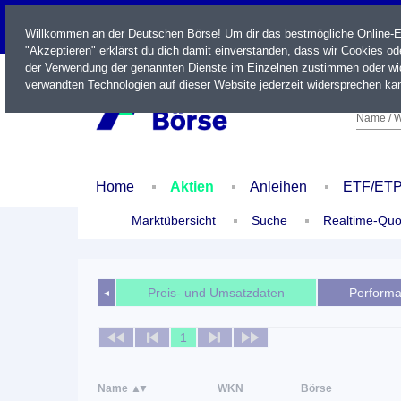
LIVE
Willkommen an der Deutschen Börse! Um dir das bestmögliche Online-Erl
"Akzeptieren" erklärst du dich damit einverstanden, dass wir Cookies o
der Verwendung der genannten Dienste im Einzelnen zustimmen oder wid
verwandten Technologien auf dieser Website jederzeit widersprechen kan
Name / W
Home
Aktien
Anleihen
ETF/ET
Marktübersicht
Suche
Realtime-Quo
Preis- und Umsatzdaten
Perform
◄
1
Name
WKN
Börse