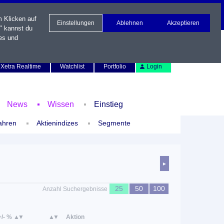
m Klicken auf
Einstellungen
Ablehnen
Akzeptieren
" kannst du
es und
Newsletter
Kontakt
English
Xetra Realtime
Watchlist
Portfolio
Login
News
Wissen
Einstieg
ahren
Aktienindizes
Segmente
►
25
50
100
Anzahl Suchergebnisse
+/- %
Aktion