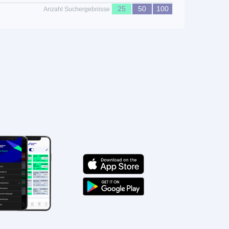
25
50
100
Anzahl Suchergebnisse