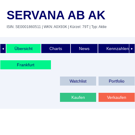
SERVANA AB AK
ISIN: SE0001860511
| WKN: A0X93K
| Kürzel: 79T
| Typ: Aktie
Übersicht
Charts
News
Kennzahlen
◄
►
Frankfurt
Watchlist
Portfolio
Kaufen
Verkaufen