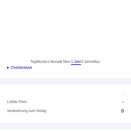
Tag
Woche
1 Monat
6 Mon.
1 Jahr
3 Jahre
Max.
► Chartanalyse
-
-
Letzter Preis
0
Veränderung zum Vortag