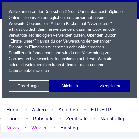
Willkommen an der Deutschen Börse! Um dir das bestmögliche
Online-Erlebnis zu ermöglichen, setzen wir auf unserer
Webseite Cookies ein. Mit dem Klicken auf "Akzeptieren"
erklärst du dich damit einverstanden, dass wir Cookies oder
verwandte Technologien verwenden dürfen. Über den Button
"Einstellungen" kannst du der Verwendung der genannten
Dienste im Einzelnen zustimmen oder widersprechen.
Detaillierte Informationen und wie du der Verwendung von
Cookies und verwandten Technologien auf dieser Website
Name / WKN / ISIN / Kürzel
jederzeit widersprechen kannst, findest du in unseren
Datenschutzhinweisen
.
Newsletter
Kontakt
English
Einstellungen
Ablehnen
Akzeptieren
Xetra Realtime
Watchlist
Portfolio
Login
Home
Aktien
Anleihen
ETF/ETP
Fonds
Rohstoffe
Zertifikate
Nachhaltig
News
Wissen
Einstieg