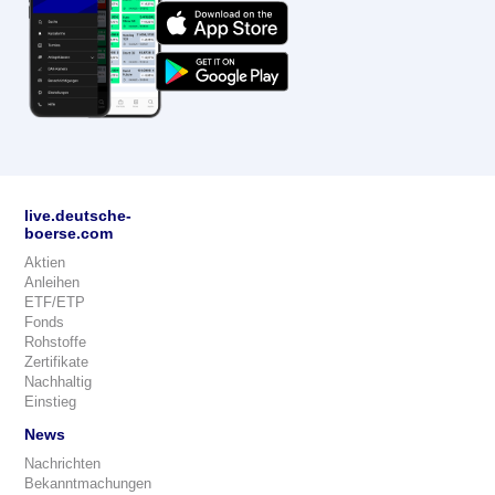
live.deutsche-
boerse.com
Aktien
Anleihen
ETF/ETP
Fonds
Rohstoffe
Zertifikate
Nachhaltig
Einstieg
News
Nachrichten
Bekanntmachungen