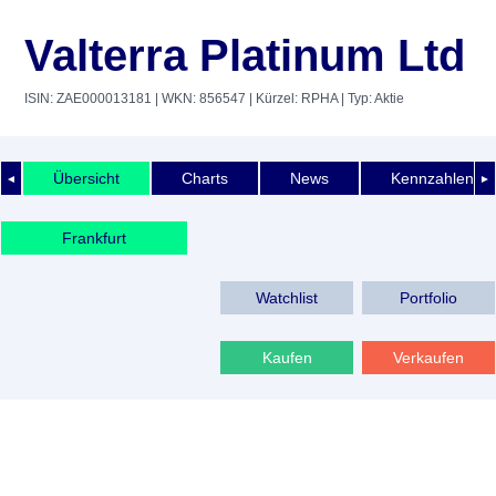
Valterra Platinum Ltd
ISIN: ZAE000013181
| WKN: 856547
| Kürzel: RPHA
| Typ: Aktie
Übersicht
Charts
News
Kennzahlen
◄
►
Frankfurt
Watchlist
Portfolio
Kaufen
Verkaufen