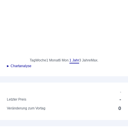
Tag
Woche
1 Monat
6 Mon.
1 Jahr
3 Jahre
Max.
► Chartanalyse
-
-
Letzter Preis
0
Veränderung zum Vortag