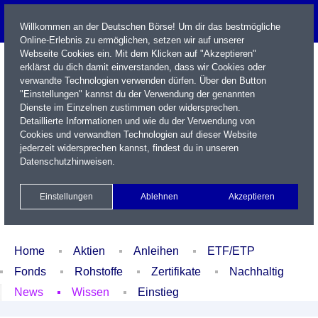
Willkommen an der Deutschen Börse! Um dir das bestmögliche
Online-Erlebnis zu ermöglichen, setzen wir auf unserer
Webseite Cookies ein. Mit dem Klicken auf "Akzeptieren"
erklärst du dich damit einverstanden, dass wir Cookies oder
verwandte Technologien verwenden dürfen. Über den Button
"Einstellungen" kannst du der Verwendung der genannten
Dienste im Einzelnen zustimmen oder widersprechen.
Detaillierte Informationen und wie du der Verwendung von
Cookies und verwandten Technologien auf dieser Website
Name / WKN / ISIN / Kürzel
jederzeit widersprechen kannst, findest du in unseren
Datenschutzhinweisen
.
Newsletter
Kontakt
English
Einstellungen
Ablehnen
Akzeptieren
Xetra Realtime
Watchlist
Portfolio
Login
Home
Aktien
Anleihen
ETF/ETP
Fonds
Rohstoffe
Zertifikate
Nachhaltig
News
Wissen
Einstieg