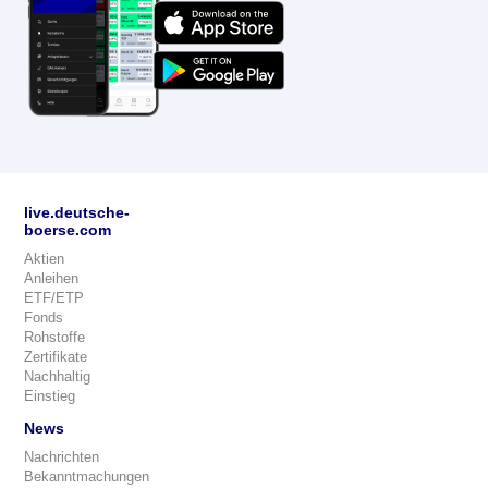
live.deutsche-
boerse.com
Aktien
Anleihen
ETF/ETP
Fonds
Rohstoffe
Zertifikate
Nachhaltig
Einstieg
News
Nachrichten
Bekanntmachungen