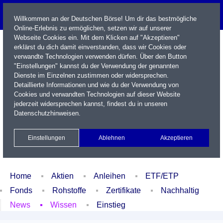
Willkommen an der Deutschen Börse! Um dir das bestmögliche
Online-Erlebnis zu ermöglichen, setzen wir auf unserer
Webseite Cookies ein. Mit dem Klicken auf "Akzeptieren"
erklärst du dich damit einverstanden, dass wir Cookies oder
verwandte Technologien verwenden dürfen. Über den Button
"Einstellungen" kannst du der Verwendung der genannten
Dienste im Einzelnen zustimmen oder widersprechen.
Detaillierte Informationen und wie du der Verwendung von
Cookies und verwandten Technologien auf dieser Website
Name / WKN / ISIN / Kürzel
jederzeit widersprechen kannst, findest du in unseren
Datenschutzhinweisen
.
Newsletter
Kontakt
English
Einstellungen
Ablehnen
Akzeptieren
Xetra Realtime
Watchlist
Portfolio
Login
Home
Aktien
Anleihen
ETF/ETP
Fonds
Rohstoffe
Zertifikate
Nachhaltig
News
Wissen
Einstieg