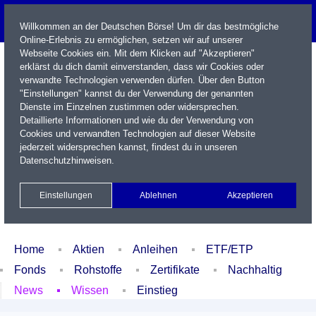
Willkommen an der Deutschen Börse! Um dir das bestmögliche
Online-Erlebnis zu ermöglichen, setzen wir auf unserer
Webseite Cookies ein. Mit dem Klicken auf "Akzeptieren"
erklärst du dich damit einverstanden, dass wir Cookies oder
verwandte Technologien verwenden dürfen. Über den Button
"Einstellungen" kannst du der Verwendung der genannten
Dienste im Einzelnen zustimmen oder widersprechen.
Detaillierte Informationen und wie du der Verwendung von
Cookies und verwandten Technologien auf dieser Website
Name / WKN / ISIN / Kürzel
jederzeit widersprechen kannst, findest du in unseren
Datenschutzhinweisen
.
Newsletter
Kontakt
English
Einstellungen
Ablehnen
Akzeptieren
Xetra Realtime
Watchlist
Portfolio
Login
Home
Aktien
Anleihen
ETF/ETP
Fonds
Rohstoffe
Zertifikate
Nachhaltig
News
Wissen
Einstieg