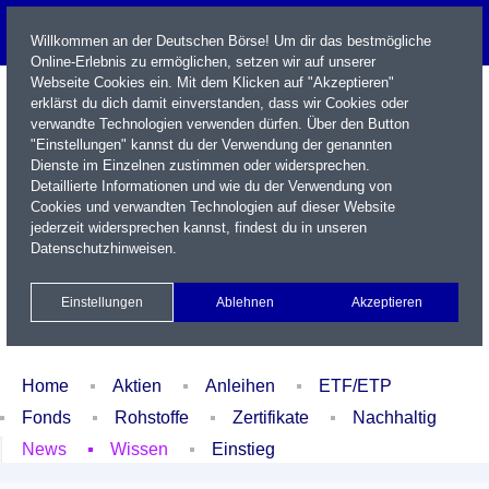
Willkommen an der Deutschen Börse! Um dir das bestmögliche
Online-Erlebnis zu ermöglichen, setzen wir auf unserer
Webseite Cookies ein. Mit dem Klicken auf "Akzeptieren"
erklärst du dich damit einverstanden, dass wir Cookies oder
verwandte Technologien verwenden dürfen. Über den Button
"Einstellungen" kannst du der Verwendung der genannten
Dienste im Einzelnen zustimmen oder widersprechen.
Detaillierte Informationen und wie du der Verwendung von
Cookies und verwandten Technologien auf dieser Website
Name / WKN / ISIN / Kürzel
jederzeit widersprechen kannst, findest du in unseren
Datenschutzhinweisen
.
Newsletter
Kontakt
English
Einstellungen
Ablehnen
Akzeptieren
Xetra Realtime
Watchlist
Portfolio
Login
Home
Aktien
Anleihen
ETF/ETP
Fonds
Rohstoffe
Zertifikate
Nachhaltig
News
Wissen
Einstieg