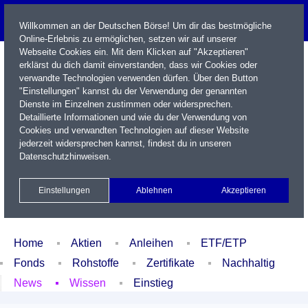
Willkommen an der Deutschen Börse! Um dir das bestmögliche
Online-Erlebnis zu ermöglichen, setzen wir auf unserer
Webseite Cookies ein. Mit dem Klicken auf "Akzeptieren"
erklärst du dich damit einverstanden, dass wir Cookies oder
verwandte Technologien verwenden dürfen. Über den Button
"Einstellungen" kannst du der Verwendung der genannten
Dienste im Einzelnen zustimmen oder widersprechen.
Detaillierte Informationen und wie du der Verwendung von
Cookies und verwandten Technologien auf dieser Website
Name / WKN / ISIN / Kürzel
jederzeit widersprechen kannst, findest du in unseren
Datenschutzhinweisen
.
Newsletter
Kontakt
English
Einstellungen
Ablehnen
Akzeptieren
Xetra Realtime
Watchlist
Portfolio
Login
Home
Aktien
Anleihen
ETF/ETP
Fonds
Rohstoffe
Zertifikate
Nachhaltig
News
Wissen
Einstieg