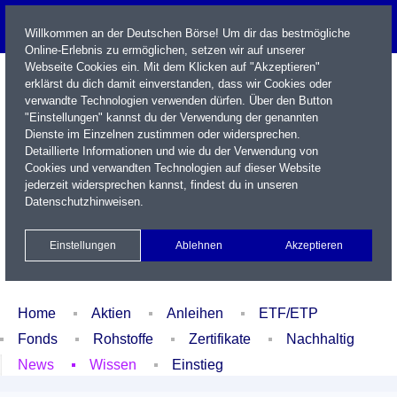
Willkommen an der Deutschen Börse! Um dir das bestmögliche
Online-Erlebnis zu ermöglichen, setzen wir auf unserer
Webseite Cookies ein. Mit dem Klicken auf "Akzeptieren"
erklärst du dich damit einverstanden, dass wir Cookies oder
verwandte Technologien verwenden dürfen. Über den Button
"Einstellungen" kannst du der Verwendung der genannten
Dienste im Einzelnen zustimmen oder widersprechen.
Detaillierte Informationen und wie du der Verwendung von
Cookies und verwandten Technologien auf dieser Website
Name / WKN / ISIN / Kürzel
jederzeit widersprechen kannst, findest du in unseren
Datenschutzhinweisen
.
Newsletter
Kontakt
English
Einstellungen
Ablehnen
Akzeptieren
Xetra Realtime
Watchlist
Portfolio
Login
Home
Aktien
Anleihen
ETF/ETP
Fonds
Rohstoffe
Zertifikate
Nachhaltig
News
Wissen
Einstieg