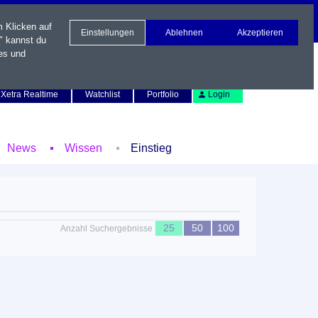
m Klicken auf
Einstellungen
Ablehnen
Akzeptieren
" kannst du
es und
Newsletter
Kontakt
English
Xetra Realtime
Watchlist
Portfolio
Login
News
Wissen
Einstieg
25
50
100
Anzahl Suchergebnisse